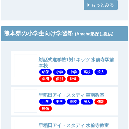
もっとみる
熊本県の小学生向け学習塾
(Ameba塾探し提供)
対話式進学塾1対1ネッツ 水前寺駅前
本校
幼保
小学
中学
高校
浪人
集団
個別
映像
早稲田アイ・スタディ 菊南教室
小学
中学
高校
浪人
個別
映像
早稲田アイ・スタディ 水前寺教室