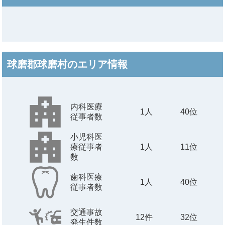
球磨郡球磨村のエリア情報
内科医療
1
人
40位
従事者数
小児科医
療従事者
1
人
11位
数
歯科医療
1
人
40位
従事者数
交通事故
12
件
32位
発生件数