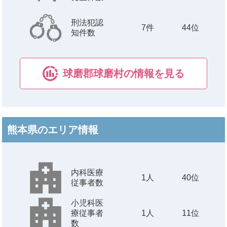
刑法犯認
7
件
44位
知件数
球磨郡球磨村の情報を見る
熊本県のエリア情報
内科医療
1
人
40位
従事者数
小児科医
療従事者
1
人
11位
数