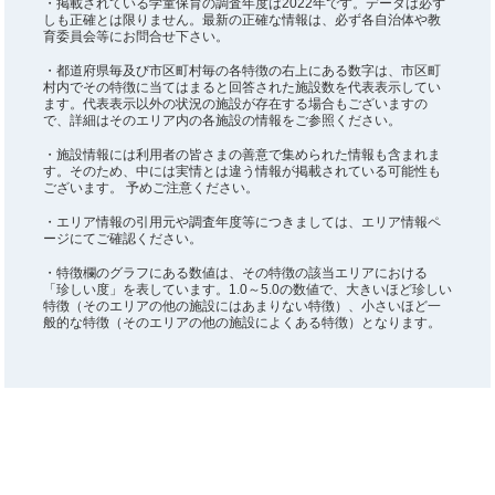
・掲載されている学童保育の調査年度は2022年です。データは必ず
しも正確とは限りません。最新の正確な情報は、必ず各自治体や教
育委員会等にお問合せ下さい。
・都道府県毎及び市区町村毎の各特徴の右上にある数字は、市区町
村内でその特徴に当てはまると回答された施設数を代表表示してい
ます。代表表示以外の状況の施設が存在する場合もございますの
で、詳細はそのエリア内の各施設の情報をご参照ください。
・施設情報には利用者の皆さまの善意で集められた情報も含まれま
す。そのため、中には実情とは違う情報が掲載されている可能性も
ございます。 予めご注意ください。
・エリア情報の引用元や調査年度等につきましては、エリア情報ペ
ージにてご確認ください。
・特徴欄のグラフにある数値は、その特徴の該当エリアにおける
「珍しい度」を表しています。1.0～5.0の数値で、大きいほど珍しい
特徴（そのエリアの他の施設にはあまりない特徴）、小さいほど一
般的な特徴（そのエリアの他の施設によくある特徴）となります。