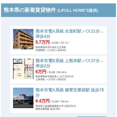
熊本県の新着賃貸物件
(LIFULL HOME'S提供)
熊本市電A系統 水道町駅 バス21分→
停歩4分
5.7万円
/ 2LDK
/ 57.7㎡
熊本県熊本市中央区八王寺町
水道町駅 バス21分→停歩4分
熊本市電B系統 上熊本駅 バス37分→
停歩2分
6万円
/ 2LDK
/ 60.42㎡
熊本県熊本市東区尾ノ上2丁目15-20
上熊本駅 バス37分→停歩2分
熊本市電A系統 健軍交番前駅 徒歩78
分
6.4万円
/ 2LDK
/ 55.9㎡
熊本県上益城郡嘉島町大字上島2152-8
健軍交番前駅 徒歩78分