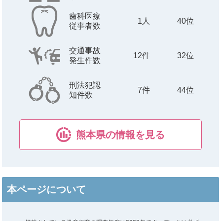
歯科医療
1
人
40位
従事者数
交通事故
12
件
32位
発生件数
刑法犯認
7
件
44位
知件数
熊本県の情報を見る
本ページについて