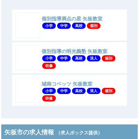
個別指導満点の星 矢板教室
小学
中学
高校
個別
個別指導の明光義塾 矢板教室
小学
中学
高校
浪人
個別
映像
城南コベッツ 矢板教室
小学
中学
高校
浪人
個別
映像
矢板市の求人情報
（求人ボックス提供）