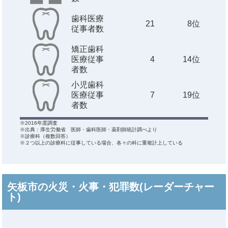
歯科医療
21
8位
従事者数
矯正歯科
医療従事
4
14位
者数
小児歯科
医療従事
7
19位
者数
※2016年度調査
※出典：厚生労働省 医師・歯科医師・薬剤師統計調べより
※診療科（複数回答）
※２つ以上の診療科に従事している場合、各々の科に重複計上している
矢板市の火災・火事・犯罪数(レーダーチャー
ト)