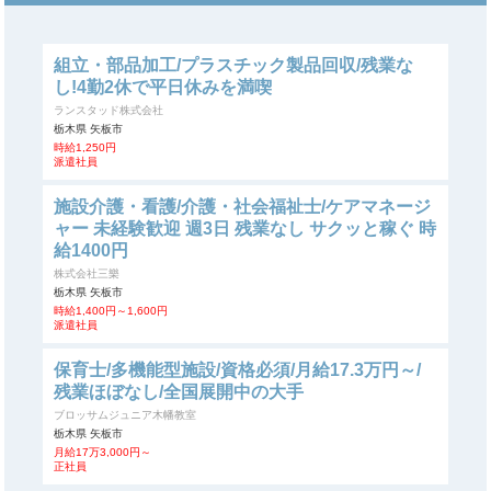
組立・部品加工/プラスチック製品回収/残業な
し!4勤2休で平日休みを満喫
ランスタッド株式会社
栃木県 矢板市
時給1,250円
派遣社員
施設介護・看護/介護・社会福祉士/ケアマネージ
ャー 未経験歓迎 週3日 残業なし サクッと稼ぐ 時
給1400円
株式会社三樂
栃木県 矢板市
時給1,400円～1,600円
派遣社員
保育士/多機能型施設/資格必須/月給17.3万円～/
残業ほぼなし/全国展開中の大手
ブロッサムジュニア木幡教室
栃木県 矢板市
月給17万3,000円～
正社員