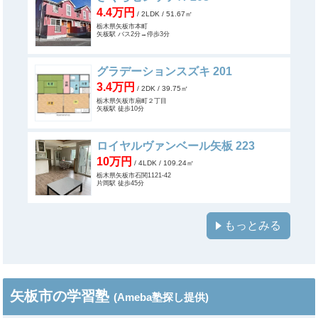
4.4万円
/ 2LDK
/ 51.67㎡
栃木県矢板市本町
矢板駅 バス2分→停歩3分
グラデーションスズキ 201
3.4万円
/ 2DK
/ 39.75㎡
栃木県矢板市扇町２丁目
矢板駅 徒歩10分
ロイヤルヴァンベール矢板 223
10万円
/ 4LDK
/ 109.24㎡
栃木県矢板市石関1121-42
片岡駅 徒歩45分
もっとみる
矢板市の学習塾
(Ameba塾探し提供)