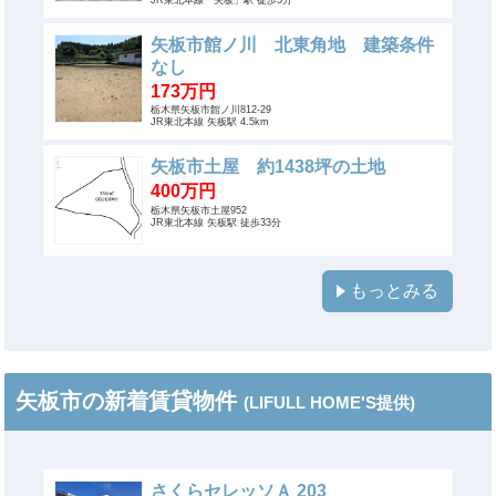
矢板市館ノ川 北東角地 建築条件
なし
173万円
栃木県矢板市館ノ川812-29
JR東北本線 矢板駅 4.5km
矢板市土屋 約1438坪の土地
400万円
栃木県矢板市土屋952
JR東北本線 矢板駅 徒歩33分
もっとみる
矢板市の新着賃貸物件
(LIFULL HOME'S提供)
さくらセレッソＡ 203