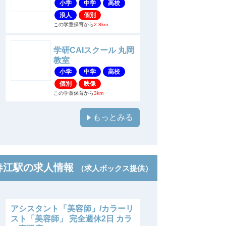
小学
中学
高校
浪人
個別
この学童保育から
2.8km
学研CAIスクール 丸岡
教室
小学
中学
高校
個別
映像
この学童保育から
3km
もっとみる
春江駅の求人情報
（求人ボックス提供）
アシスタント「美容師」/カラーリ
スト「美容師」 完全週休2日 カラ