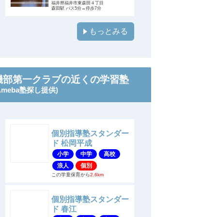
福井県福井市東森田４丁目
森田駅 バス5分→停歩7分
もっとみる
磯部第一クラブの近くの学習塾
Ameba塾探し提供)
個別指導塾スタンダー
ド 松岡平成
小学
中学
高校
浪人
個別
この学童保育から
2.6km
個別指導塾スタンダー
ド 春江