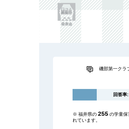
口コミ
募集中
発表会
磯部第一クラ
回答率: 
255
※ 福井県の
の学童保
れています。