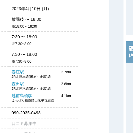
2023年4月10日 (月)
放課後
〜
18:30
※18:00～18:30
7:30
〜
18:00
※7:30~8:00
7:30
〜
18:00
(
※7:30~8:00
春江駅
2.7km
JR北陸本線(米原～金沢)線
森田駅
3.6km
JR北陸本線(米原～金沢)線
越前島橋駅
4.1km
えちぜん鉄道勝山永平寺線線
090-2035-0498
口コミ募集中