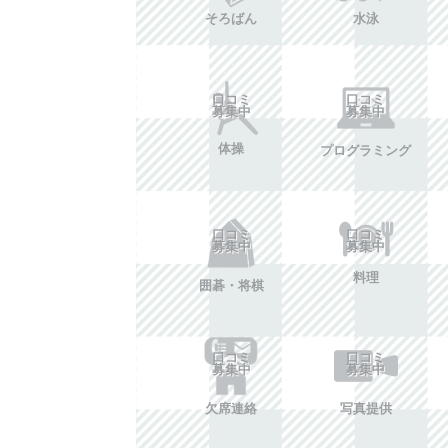
そろばん
水泳
口コミ
口コミ
募集中
募集中
体操
プログラミング
口コミ
口コミ
募集中
募集中
料理
囲碁・将棋
口コミ
口コミ
募集中
募集中
欠席連絡
写真提供