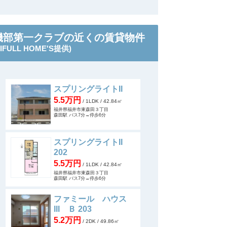
磯部第一クラブの近くの賃貸物件
LIFULL HOME'S提供)
スプリングライトII
5.5万円
/ 1LDK
/ 42.84㎡
福井県福井市東森田３丁目
森田駅 バス7分→停歩6分
スプリングライトII
202
5.5万円
/ 1LDK
/ 42.84㎡
福井県福井市東森田３丁目
森田駅 バス7分→停歩6分
ファミール ハウス
III Ｂ 203
5.2万円
/ 2DK
/ 49.86㎡