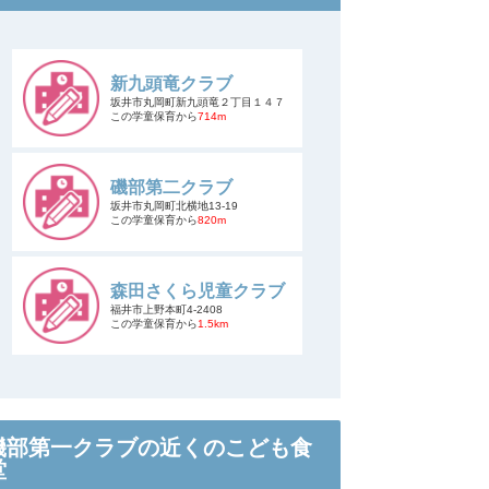
新九頭竜クラブ
坂井市丸岡町新九頭竜２丁目１４７
この学童保育から
714m
磯部第二クラブ
坂井市丸岡町北横地13-19
この学童保育から
820m
森田さくら児童クラブ
福井市上野本町4-2408
この学童保育から
1.5km
磯部第一クラブの近くのこども食
堂