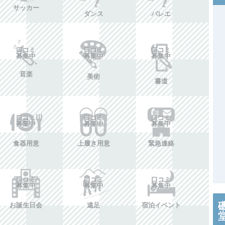
サッカー
ダンス
バレエ
口コミ
口コミ
口コミ
募集中
募集中
募集中
音楽
美術
書道
口コミ
口コミ
口コミ
募集中
募集中
募集中
食器用意
上履き用意
緊急連絡
口コミ
口コミ
口コミ
募集中
募集中
募集中
お誕生日会
遠足
宿泊イベント