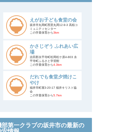
えがお子ども食堂の会
坂井市丸岡町西里丸岡12-9-3 高椋コ
ミュニティセンター
この学童保育から
3km
かさじぞう ふれあい広
場
吉田郡永平寺町松岡松ケ原4-803 永
平寺町ふるさと学習館
この学童保育から
4.3km
だれでも食堂夕焼けこ
やけ
福井市町屋3-20-17 福井キリスト協
会
この学童保育から
5.7km
磯部第一クラブの坂井市の最新の
治安情報