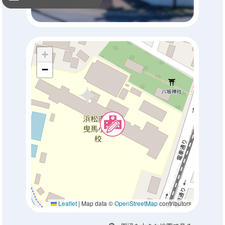
+
−
Leaflet
|
Map data ©
OpenStreetMap
contributors