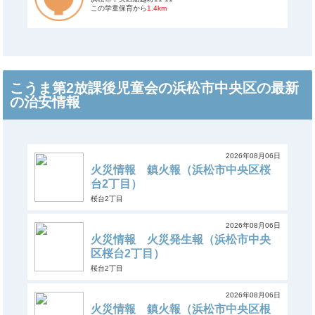
この学童保育から
1.4km
こうま第2放課後児童会の浜松市中央区の最新
の治安情報
2026年08月06日
火災情報 鎮火報（浜松市中央区桜
台2丁目）
桜台2丁目
2026年08月06日
火災情報 火災発生報（浜松市中央
区桜台2丁目）
桜台2丁目
2026年08月06日
火災情報 鎮火報（浜松市中央区根