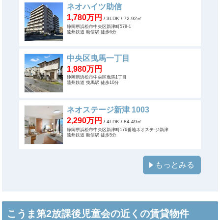
ネオハイツ助信
1,780万円
/ 3LDK
/ 72.92㎡
静岡県浜松市中央区新津町578-1
遠州鉄道 助信駅 徒歩6分
中央区曳馬一丁目
1,980万円
静岡県浜松市中央区曳馬1丁目
遠州鉄道 曳馬駅 徒歩10分
ネオステージ新津 1003
2,290万円
/ 4LDK
/ 84.49㎡
静岡県浜松市中央区新津町176番地ネオステ-ジ新津
遠州鉄道 助信駅 徒歩5分
もっとみる
こうま第2放課後児童会の近くの賃貸物件