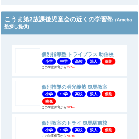
こうま第2放課後児童会の近くの学習塾
(Ameba
塾探し提供)
個別指導塾 トライプラス 助信校
小学
中学
高校
浪人
個別
この学童保育から
757m
個別指導の明光義塾 曳馬教室
小学
中学
高校
浪人
個別
映像
この学童保育から
783m
個別教室のトライ 曳馬駅前校
小学
中学
高校
浪人
個別
この学童保育から
787m