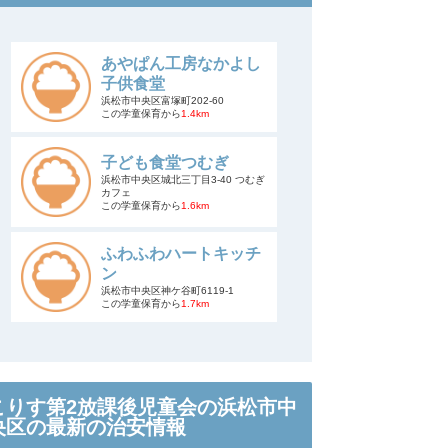
あやぱん工房なかよし
子供食堂
浜松市中央区富塚町202-60
この学童保育から
1.4km
子ども食堂つむぎ
浜松市中央区城北三丁目3-40 つむぎ
カフェ
この学童保育から
1.6km
ふわふわハートキッチ
ン
浜松市中央区神ケ谷町6119-1
この学童保育から
1.7km
こりす第2放課後児童会の浜松市中
央区の最新の治安情報