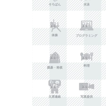
そろばん
水泳
口コミ
口コミ
募集中
募集中
体操
プログラミング
口コミ
口コミ
募集中
募集中
料理
囲碁・将棋
口コミ
口コミ
募集中
募集中
欠席連絡
写真提供