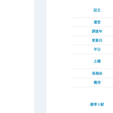
設立
運営
調査年
更新日
平日
土曜
長期休
費用
最寄り駅