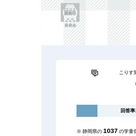
口コミ
募集中
発表会
こりす
回答率: 
1037
※ 静岡県の
の学童