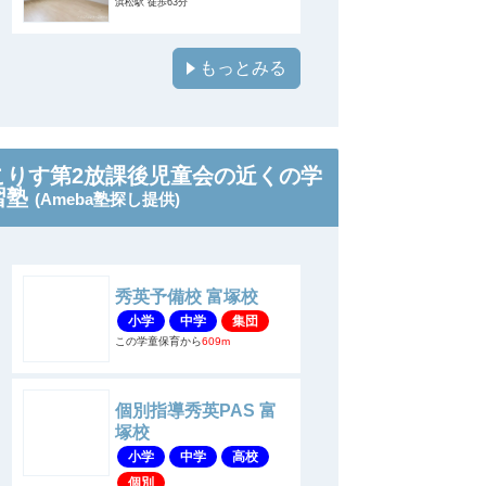
浜松駅 徒歩63分
もっとみる
こりす第2放課後児童会の近くの学
習塾
(Ameba塾探し提供)
秀英予備校 富塚校
小学
中学
集団
この学童保育から
609m
個別指導秀英PAS 富
塚校
小学
中学
高校
個別