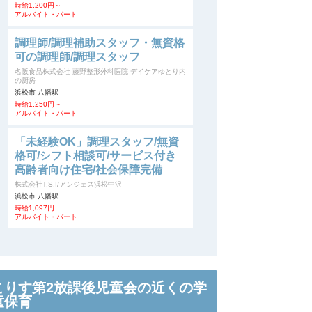
時給1,200円～
アルバイト・パート
調理師/調理補助スタッフ・無資格
可の調理師/調理スタッフ
名阪食品株式会社 藤野整形外科医院 デイケアゆとり内
の厨房
浜松市 八幡駅
時給1,250円～
アルバイト・パート
「未経験OK」調理スタッフ/無資
格可/シフト相談可/サービス付き
高齢者向け住宅/社会保障完備
株式会社T.S.I/アンジェス浜松中沢
浜松市 八幡駅
時給1,097円
アルバイト・パート
こりす第2放課後児童会の近くの学
童保育