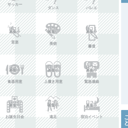
サッカー
ダンス
バレエ
口コミ
口コミ
口コミ
募集中
募集中
募集中
音楽
美術
書道
口コミ
口コミ
口コミ
募集中
募集中
募集中
食器用意
上履き用意
緊急連絡
口コミ
口コミ
口コミ
募集中
募集中
募集中
お誕生日会
遠足
宿泊イベント