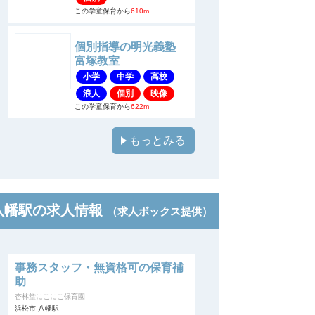
この学童保育から
610m
個別指導の明光義塾
富塚教室
小学
中学
高校
浪人
個別
映像
この学童保育から
622m
もっとみる
八幡駅の求人情報
（求人ボックス提供）
事務スタッフ・無資格可の保育補
助
杏林堂にこにこ保育園
浜松市 八幡駅