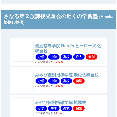
さなる第２放課後児童会の近くの学習塾
(Ameba
塾探し提供)
個別指導学院 Hero's ヒーローズ 佐
鳴台校
小学
中学
高校
浪人
個別
この学童保育から
272m
みやび個別指導学院 浜松佐鳴台校
小学
中学
高校
個別
この学童保育から
682m
みやび個別指導学院 蜆塚校
小学
中学
高校
個別
この学童保育から
1.1km