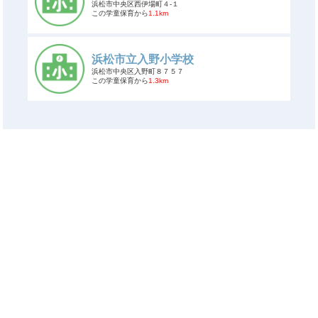
浜松市中央区西伊場町４-１
この学童保育から
1.1km
浜松市立入野小学校
浜松市中央区入野町８７５７
この学童保育から
1.3km