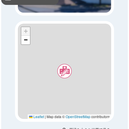
+
−
Leaflet
|
Map data ©
OpenStreetMap
contributors