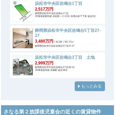
浜松市中央区佐鳴台1丁目
2,517万円
静岡県浜松市中央区佐鳴台1丁目
JR東海道新幹線 浜松駅 バス13分 佐鳴台坂下下車 徒歩2分
静岡県浜松市中央区佐鳴台5丁目27-
27
3,480万円
/ 3LDK
/ 95.73㎡
静岡県浜松市中央区佐鳴台5丁目27-27
浜松市中央区佐鳴台3丁目 土地
2,999万円
静岡県浜松市中央区佐鳴台3丁目36-22
JR東海道本線 高塚駅 徒歩38分
もっとみる
さなる第２放課後児童会の近くの賃貸物件