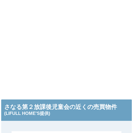
さなる第２放課後児童会の近くの売買物件
(LIFULL HOME'S提供)