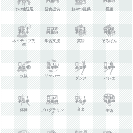
その他送迎
昼食提供
おやつ提供
宿題
口コミ
口コミ
口コミ
口コミ
募集中
募集中
募集中
募集中
ネイティブ先
学習支援
英語
そろばん
生
口コミ
口コミ
口コミ
口コミ
募集中
募集中
募集中
募集中
サッカー
水泳
ダンス
バレエ
口コミ
口コミ
口コミ
口コミ
募集中
募集中
募集中
募集中
音楽
体操
プログラミン
美術
グ
口コミ
口コミ
口コミ
口コミ