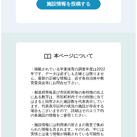
施設情報を投稿する
本ページについて
・掲載されている学童保育の調査年度は2022
年です。データは必ずしも正確とは限りませ
ん。最新の正確な情報は、必ず各自治体や教
育委員会等にお問合せ下さい。
・都道府県毎及び市区町村毎の各特徴の右上
にある数字は、市区町村内でその特徴に当て
はまると回答された施設数を代表表示してい
ます。代表表示以外の状況の施設が存在する
場合もございますので、詳細はそのエリア内
の各施設の情報をご参照ください。
・施設情報には利用者の皆さまの善意で集め
られた情報も含まれます。そのため、中には
実情とは違う情報が掲載されている可能性も