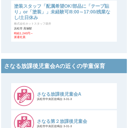
塗装スタッフ「配属希望OK!部品に「テープ貼
り」or「塗装」」未経験可/8:00～17:00/残業な
し/土日休み
株式会社ホットスタッフ袋井
浜松市 高塚駅
時給1,240円～
派遣社員
さなる放課後児童会Aの近くの学童保育
さなる放課後児童会A
浜松市中央区佐鳴台 3-31-3
さなる第２放課後児童会
浜松市中央区佐鳴台 3-31-3