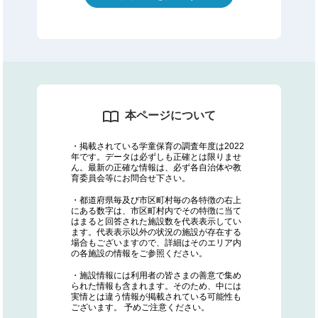
本ページについて
・掲載されている学童保育の調査年度は2022
年です。データは必ずしも正確とは限りませ
ん。最新の正確な情報は、必ず各自治体や教
育委員会等にお問合せ下さい。
・都道府県毎及び市区町村毎の各特徴の右上
にある数字は、市区町村内でその特徴に当て
はまると回答された施設数を代表表示してい
ます。代表表示以外の状況の施設が存在する
場合もございますので、詳細はそのエリア内
の各施設の情報をご参照ください。
・施設情報には利用者の皆さまの善意で集め
られた情報も含まれます。そのため、中には
実情とは違う情報が掲載されている可能性も
ございます。 予めご注意ください。