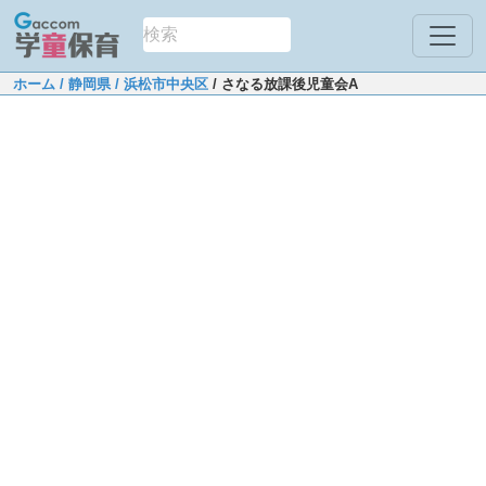
ホーム
/ 静岡県
/ 浜松市中央区
/ さなる放課後児童会A