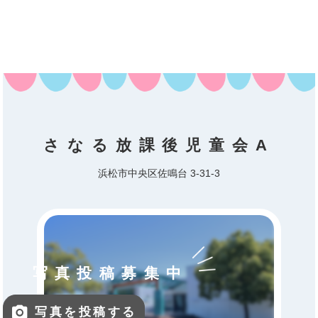
さなる放課後児童会A
浜松市中央区佐鳴台 3-31-3
写真投稿募集中
写真を投稿する