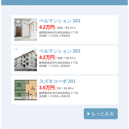
ベルマンション 303
4.2万円
/ 3DK
/ 50.47㎡
静岡県浜松市中央区佐鳴台３丁目
浜松駅 バス22分→停歩6分
ベルマンション 303
4.2万円
/ 3DK
/ 50.47㎡
静岡県浜松市中央区佐鳴台３丁目
浜松駅 バス22分→停歩6分
スズキコーポ 201
3.5万円
/ 2K
/ 34.96㎡
静岡県浜松市中央区佐鳴台３丁目
浜松駅 バス24分→停歩2分
もっとみる