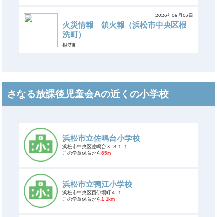
2026年08月06日
火災情報 鎮火報（浜松市中央区根
洗町）
根洗町
さなる放課後児童会Aの近くの小学校
浜松市立佐鳴台小学校
浜松市中央区佐鳴台３-３１-１
この学童保育から
65m
浜松市立鴨江小学校
浜松市中央区西伊場町４-１
この学童保育から
1.1km