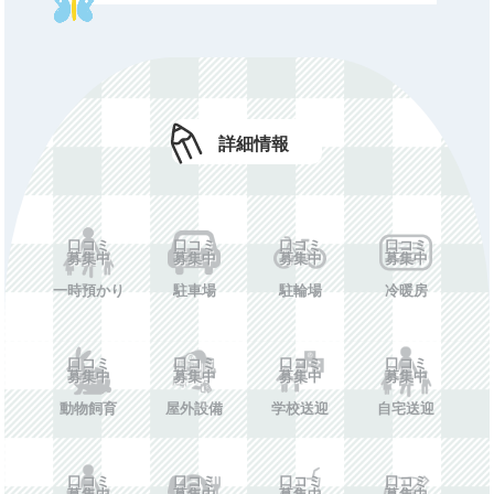
刻
長期休備考
口コミ募集中
休所日
口コミ募集中
初期費用
口コミ募集中
詳細情報
年額費用
口コミ募集中
費用備考
口コミ募集中
口コミ
口コミ
口コミ
口コミ
ホームペー
口コミ募集中
募集中
募集中
募集中
募集中
ジ
一時預かり
駐車場
駐輪場
冷暖房
施設情報を投稿する
口コミ
口コミ
口コミ
口コミ
募集中
募集中
募集中
募集中
動物飼育
屋外設備
学校送迎
自宅送迎
口コミ
口コミ
口コミ
口コミ
募集中
募集中
募集中
募集中