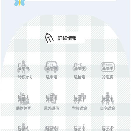
刻
長期休備考
口コミ募集中
休所日
口コミ募集中
初期費用
口コミ募集中
詳細情報
年額費用
口コミ募集中
費用備考
口コミ募集中
ホームペー
口コミ募集中
口コミ
口コミ
口コミ
口コミ
募集中
募集中
募集中
募集中
ジ
一時預かり
駐車場
駐輪場
冷暖房
施設情報を投稿する
口コミ
口コミ
口コミ
口コミ
募集中
募集中
募集中
募集中
動物飼育
屋外設備
学校送迎
自宅送迎
口コミ
口コミ
口コミ
口コミ
募集中
募集中
募集中
募集中