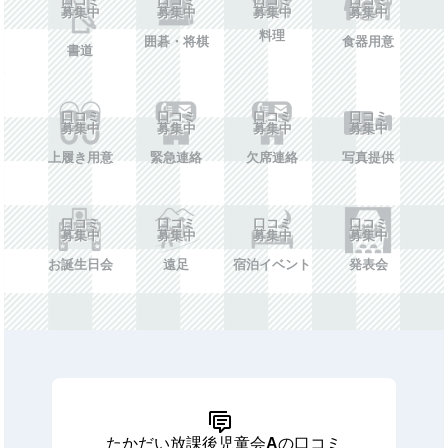
募集中
募集中
募集中
募集中
料理
囲碁・将棋
食器用意
書道
口コミ
口コミ
口コミ
口コミ
募集中
募集中
募集中
募集中
上履き用意
緊急連絡
欠席連絡
写真提供
口コミ
口コミ
口コミ
口コミ
募集中
募集中
募集中
募集中
お誕生日会
遠足
宿泊イベント
発表会
たかだい放課後児童会Aの口コミ