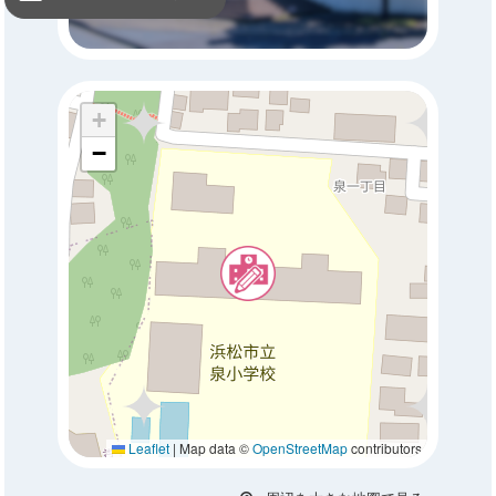
+
−
Leaflet
|
Map data ©
OpenStreetMap
contributors