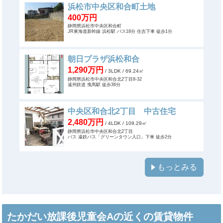
浜松市中央区和合町土地
400万円
静岡県浜松市中央区和合町
JR東海道新幹線 浜松駅 バス18分 住吉下車 徒歩1分
朝日プラザ浜松和合
1,290万円
/ 3LDK
/ 69.24㎡
静岡県浜松市中央区和合北2丁目8-32
遠州鉄道 曳馬駅 徒歩36分
中央区和合北2丁目 中古住宅
2,480万円
/ 4LDK
/ 109.29㎡
静岡県浜松市中央区和合北2丁目
バス 遠鉄バス「グリーンタウン入口」下車 徒歩2分
もっとみる
たかだい放課後児童会Aの近くの賃貸物件