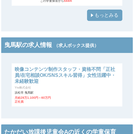
この学童保育から
644m
もっとみる
曳馬駅の求人情報
（求人ボックス提供）
映像コンテンツ制作スタッフ・資格不問「正社
員/在宅相談OK/SNSスキル習得」女性活躍中・
未経験歓迎
Yts株式会社
浜松市 曳馬駅
月給29万1,100円～60万円
正社員
たかだい放課後児童会Aの近くの学童保育