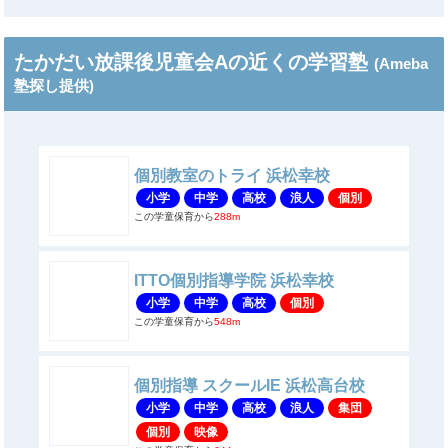
たかだい放課後児童会Aの近くの学習塾
(Ameba
塾探し提供)
個別教室のトライ 浜松幸校
小学
中学
高校
浪人
個別
この学童保育から
288m
ITTO個別指導学院 浜松幸校
小学
中学
高校
個別
この学童保育から
548m
個別指導 スクールIE 浜松高台校
小学
中学
高校
浪人
集団
個別
映像