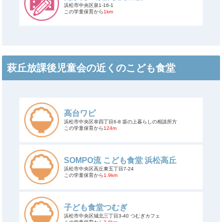
浜松市中央区泉1-16-1
この学童保育から
1km
萩丘放課後児童会の近くのこども食堂
高台ワピ
浜松市中央区幸四丁目6-8 坂の上暮らしの相談所方
この学童保育から
124m
SOMPO流 こども食堂 浜松高丘
浜松市中央区高丘東五丁目7-24
この学童保育から
1.9km
子ども食堂つむぎ
浜松市中央区城北三丁目3-40 つむぎカフェ