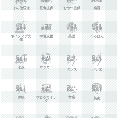
その他送迎
昼食提供
おやつ提供
宿題
口コミ
口コミ
口コミ
口コミ
募集中
募集中
募集中
募集中
ネイティブ先
学習支援
英語
そろばん
生
口コミ
口コミ
口コミ
口コミ
募集中
募集中
募集中
募集中
サッカー
水泳
ダンス
バレエ
口コミ
口コミ
口コミ
口コミ
募集中
募集中
募集中
募集中
音楽
体操
プログラミン
美術
グ
口コミ
口コミ
口コミ
口コミ