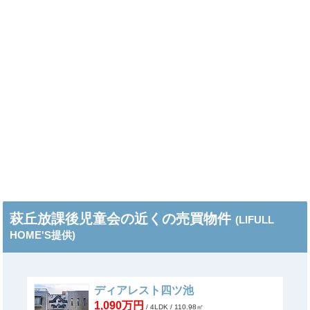
萩丘放課後児童会の近くの売買物件
(LIFULL
HOME'S提供)
ディアレスト四ツ池
1,090万円
/ 4LDK
/ 110.98㎡