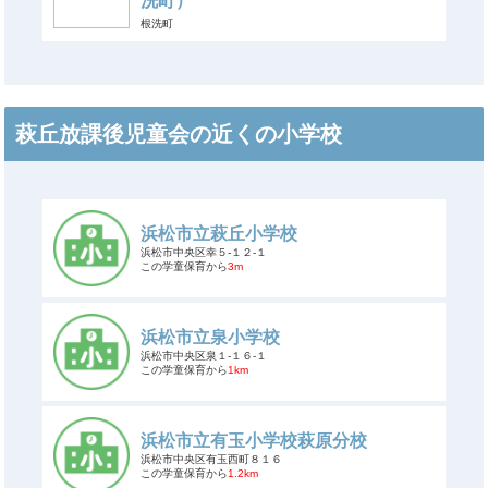
洗町）
根洗町
萩丘放課後児童会の近くの小学校
浜松市立萩丘小学校
浜松市中央区幸５-１２-１
この学童保育から
3m
浜松市立泉小学校
浜松市中央区泉１-１６-１
この学童保育から
1km
浜松市立有玉小学校萩原分校
浜松市中央区有玉西町８１６
この学童保育から
1.2km