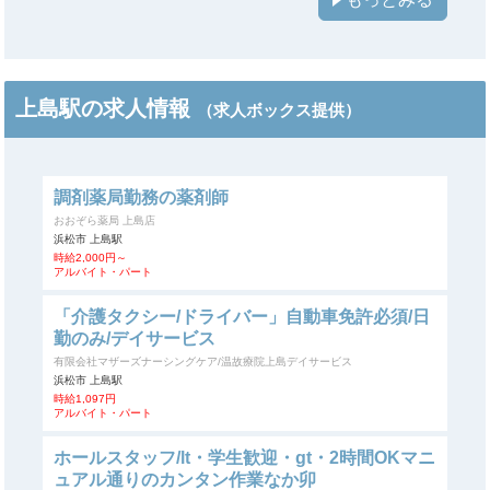
上島駅の求人情報
（求人ボックス提供）
調剤薬局勤務の薬剤師
おおぞら薬局 上島店
浜松市 上島駅
時給2,000円～
アルバイト・パート
「介護タクシー/ドライバー」自動車免許必須/日
勤のみ/デイサービス
有限会社マザーズナーシングケア/温故療院上島デイサービス
浜松市 上島駅
時給1,097円
アルバイト・パート
ホールスタッフ/lt・学生歓迎・gt・2時間OKマニ
ュアル通りのカンタン作業なか卯