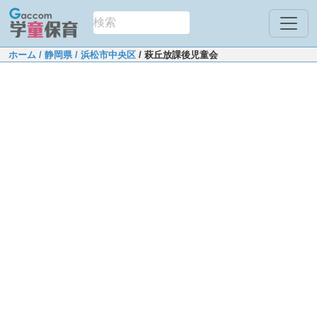
ホーム
/ 静岡県
/ 浜松市中央区
/ 萩丘放課後児童会