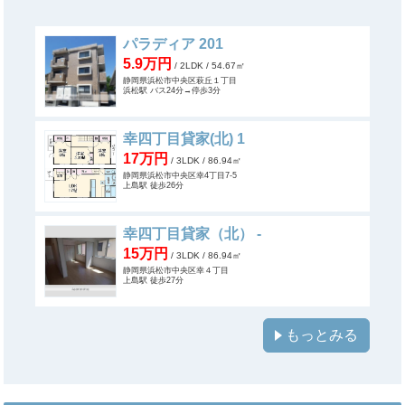
パラディア 201
5.9万円
/ 2LDK
/ 54.67㎡
静岡県浜松市中央区萩丘１丁目
浜松駅 バス24分→停歩3分
幸四丁目貸家(北) 1
17万円
/ 3LDK
/ 86.94㎡
静岡県浜松市中央区幸4丁目7-5
上島駅 徒歩26分
幸四丁目貸家（北） -
15万円
/ 3LDK
/ 86.94㎡
静岡県浜松市中央区幸４丁目
上島駅 徒歩27分
もっとみる