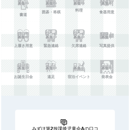
募集中
募集中
募集中
募集中
料理
囲碁・将棋
食器用意
書道
口コミ
口コミ
口コミ
口コミ
募集中
募集中
募集中
募集中
上履き用意
緊急連絡
欠席連絡
写真提供
口コミ
口コミ
口コミ
口コミ
募集中
募集中
募集中
募集中
お誕生日会
遠足
宿泊イベント
発表会
みずほ第2放課後児童会Aの口コ