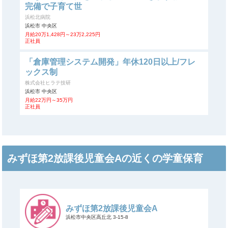
完備で子育て世
浜松北病院
浜松市 中央区
月給20万1,428円～23万2,225円
正社員
「倉庫管理システム開発」年休120日以上/フレ
ックス制
株式会社ヒラテ技研
浜松市 中央区
月給22万円～35万円
正社員
みずほ第2放課後児童会Aの近くの学童保育
みずほ第2放課後児童会A
浜松市中央区高丘北 3-15-8