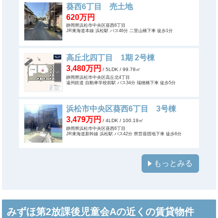
葵西6丁目 売土地
620万円
静岡県浜松市中央区葵西6丁目
JR東海道本線 浜松駅 バス46分 二里山橋下車 徒歩1分
高丘北四丁目 1期 2号棟
3,480万円
/ 5LDK
/ 99.78㎡
静岡県浜松市中央区高丘北4丁目
遠州鉄道 自動車学校前駅 バス34分 瑞穂橋下車 徒歩5分
浜松市中央区葵西6丁目 3号棟
3,479万円
/ 4LDK
/ 100.19㎡
静岡県浜松市中央区葵西6丁目
JR東海道新幹線 浜松駅 バス42分 県営葵団地下車 徒歩6分
もっとみる
みずほ第2放課後児童会Aの近くの賃貸物件