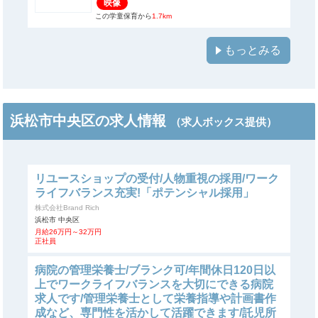
映像
この学童保育から
1.7km
もっとみる
浜松市中央区の求人情報
（求人ボックス提供）
リユースショップの受付/人物重視の採用/ワーク
ライフバランス充実!「ポテンシャル採用」
株式会社Brand Rich
浜松市 中央区
月給26万円～32万円
正社員
病院の管理栄養士/ブランク可/年間休日120日以
上でワークライフバランスを大切にできる病院
求人です/管理栄養士として栄養指導や計画書作
成など、専門性を活かして活躍できます/託児所