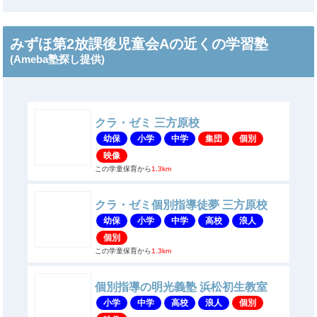
みずほ第2放課後児童会Aの近くの学習塾
(Ameba塾探し提供)
クラ・ゼミ 三方原校
幼保
小学
中学
集団
個別
映像
この学童保育から
1.3km
クラ・ゼミ個別指導徒夢 三方原校
幼保
小学
中学
高校
浪人
個別
この学童保育から
1.3km
個別指導の明光義塾 浜松初生教室
小学
中学
高校
浪人
個別