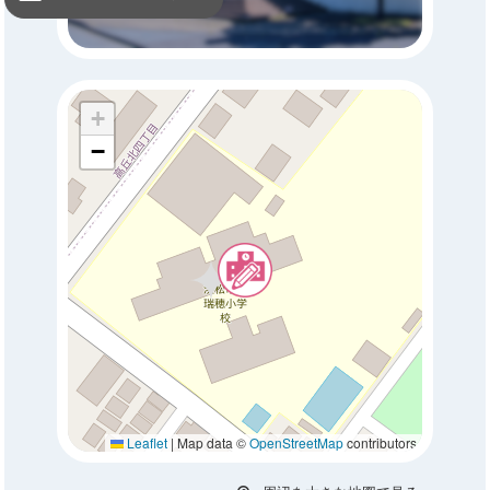
+
−
Leaflet
|
Map data ©
OpenStreetMap
contributors