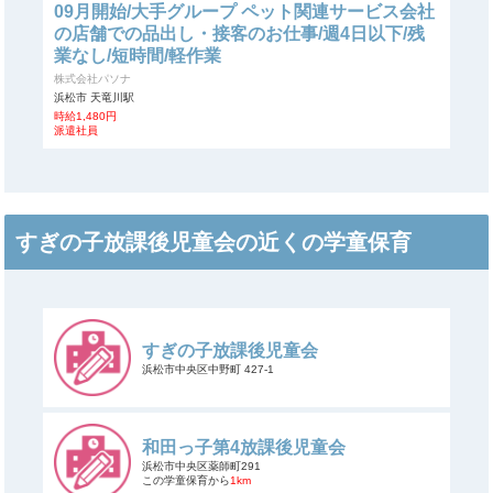
09月開始/大手グループ ペット関連サービス会社
の店舗での品出し・接客のお仕事/週4日以下/残
業なし/短時間/軽作業
株式会社パソナ
浜松市 天竜川駅
時給1,480円
派遣社員
すぎの子放課後児童会の近くの学童保育
すぎの子放課後児童会
浜松市中央区中野町 427-1
和田っ子第4放課後児童会
浜松市中央区薬師町291
この学童保育から
1km