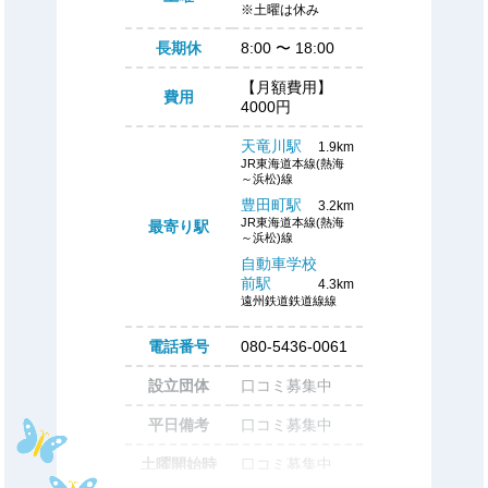
※土曜は休み
長期休
8:00
〜
18:00
【月額費用】
費用
4000円
天竜川駅
1.9km
JR東海道本線(熱海
～浜松)線
豊田町駅
3.2km
JR東海道本線(熱海
最寄り駅
～浜松)線
自動車学校
前駅
4.3km
遠州鉄道鉄道線線
電話番号
080-5436-0061
設立団体
口コミ募集中
平日備考
口コミ募集中
土曜開始時
口コミ募集中
刻