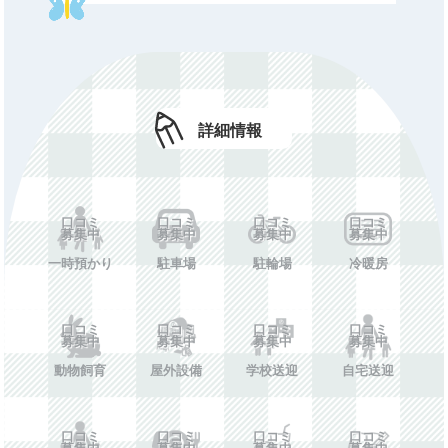
土曜終了時
口コミ募集中
刻
長期休備考
口コミ募集中
休所日
口コミ募集中
詳細情報
初期費用
口コミ募集中
年額費用
口コミ募集中
口コミ
口コミ
口コミ
口コミ
費用備考
口コミ募集中
募集中
募集中
募集中
募集中
一時預かり
駐車場
駐輪場
冷暖房
ホームペー
口コミ募集中
ジ
口コミ
口コミ
口コミ
口コミ
施設情報を投稿する
募集中
募集中
募集中
募集中
動物飼育
屋外設備
学校送迎
自宅送迎
口コミ
口コミ
口コミ
口コミ
募集中
募集中
募集中
募集中