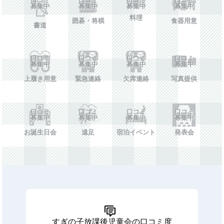
募集中
募集中
募集中
募集中
料理
囲碁・将棋
食器用意
書道
口コミ
口コミ
口コミ
口コミ
募集中
募集中
募集中
募集中
上履き用意
緊急連絡
欠席連絡
写真提供
口コミ
口コミ
口コミ
口コミ
募集中
募集中
募集中
募集中
お誕生日会
遠足
宿泊イベント
発表会
すぎの子放課後児童会の口コミ度