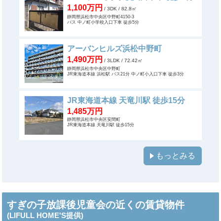
1,100万円
/ 3DK
/ 82.8㎡
静岡県浜松市中央区中野町4150-3
バス 中ノ町小学校入口下車 徒歩5分
アーバンヒルズ浜松中野町
1,490万円
/ 3LDK
/ 72.42㎡
静岡県浜松市中央区中野町
JR東海道本線 浜松駅 バス21分 中ノ町小入口下車 徒歩3分
JR東海道本線 天竜川駅 徒歩15分
1,485万円
静岡県浜松市中央区安間町
JR東海道本線 天竜川駅 徒歩15分
もっとみる
すぎの子放課後児童会の近くの賃貸物件
(LIFULL HOME'S提供)