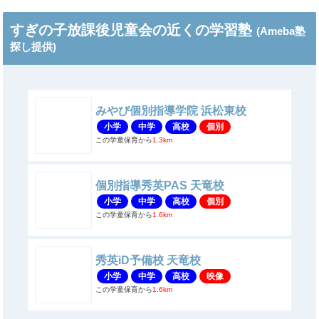
すぎの子放課後児童会の近くの学習塾
(Ameba塾
探し提供)
みやび個別指導学院 浜松東校
小学
中学
高校
個別
この学童保育から
1.3km
個別指導秀英PAS 天竜校
小学
中学
高校
個別
この学童保育から
1.6km
秀英iD予備校 天竜校
小学
中学
高校
映像
この学童保育から
1.6km