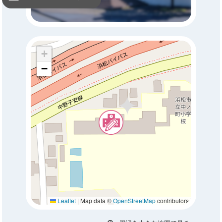
+
−
Leaflet
|
Map data ©
OpenStreetMap
contributors