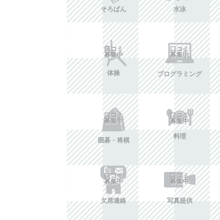
そろばん
水泳
口コミ
口コミ
募集中
募集中
体操
プログラミング
口コミ
口コミ
募集中
募集中
料理
囲碁・将棋
口コミ
口コミ
募集中
募集中
欠席連絡
写真提供