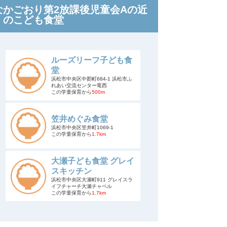
なかごおり第2放課後児童会Aの近
くのこども食堂
ルーズリーフ子ども食
堂
浜松市中央区中郡町684-1 浜松市ふ
れあい交流センター竜西
この学童保育から
500m
笠井めぐみ食堂
浜松市中央区笠井町1069-1
この学童保育から
1.7km
大瀬子ども食堂 グレイ
スキッチン
浜松市中央区大瀬町911 グレイスラ
イフチャーチ大瀬チャペル
この学童保育から
1.7km