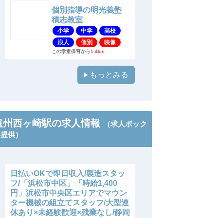
個別指導の明光義塾
積志教室
小学
中学
高校
浪人
個別
映像
この学童保育から
1.4km
もっとみる
遠州西ヶ崎駅の求人情報
（求人ボック
ス提供）
日払いOKで即日収入/製造スタッ
フ/「浜松市中区」「時給1,400
円」浜松市中央区エリアでマウン
ター機械の組立てスタッフ/大型連
休あり×未経験歓迎×残業なし/静岡