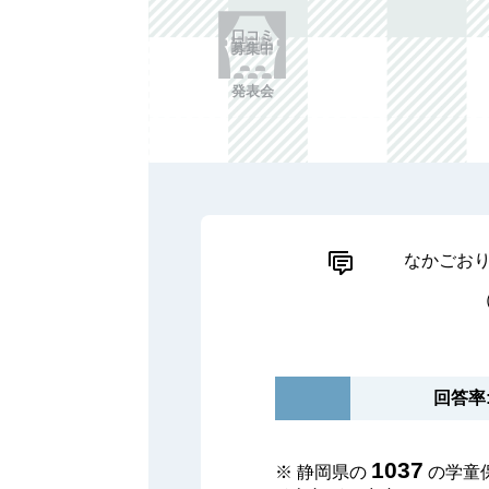
口コミ
募集中
発表会
なかごおり
回答率: 
1037
※ 静岡県の
の学童