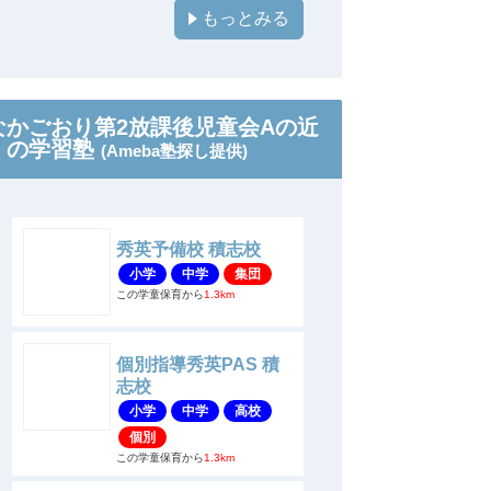
もっとみる
なかごおり第2放課後児童会Aの近
くの学習塾
(Ameba塾探し提供)
秀英予備校 積志校
小学
中学
集団
この学童保育から
1.3km
個別指導秀英PAS 積
志校
小学
中学
高校
個別
この学童保育から
1.3km