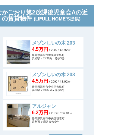
なかごおり第2放課後児童会Aの近
くの賃貸物件
(LIFULL HOME'S提供)
メゾンしいの木 203
4.5万円
/ 2DK
/ 43.92㎡
静岡県浜松市中央区大島町
浜松駅 バス37分→停歩5分
メゾンしいの木 203
4.5万円
/ 2DK
/ 43.92㎡
静岡県浜松市中央区大島町
浜松駅 バス37分→停歩5分
アルジャン
6.2万円
/ 2LDK
/ 56.81㎡
静岡県浜松市中央区積志町
遠州西ヶ崎駅 徒歩9分