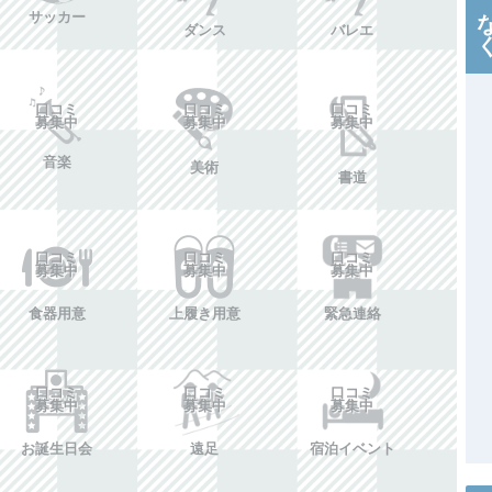
サッカー
ダンス
バレエ
口コミ
口コミ
口コミ
募集中
募集中
募集中
音楽
美術
書道
口コミ
口コミ
口コミ
募集中
募集中
募集中
食器用意
上履き用意
緊急連絡
口コミ
口コミ
口コミ
募集中
募集中
募集中
お誕生日会
遠足
宿泊イベント