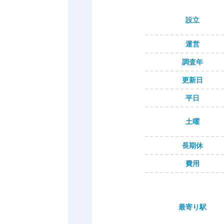
設立
運営
調査年
更新日
平日
土曜
長期休
費用
最寄り駅