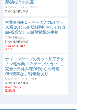
県/浜松市中央区
株式会社ホットスタッフ浜松
浜松市 遠州西ケ崎駅
営業事務/PC・データ入力/オフィ
ス系 20代~50代活躍中 おしゃれ自
由·残業なし 未経験歓迎の事務
浜日商事株式会社
浜松市 遠州西ケ崎駅
月給20万円～25万円
正社員
ナイロンテープのカット加工ラク
チン軽作業 「布テープのカット」
完全土日休み/朝9時からの時短
OK/残業なし/冷暖房あり
株式会社ホットスタッフ袋井
浜松市 遠州西ケ崎駅
時給1,100円～
派遣社員