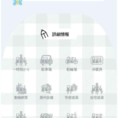
土曜終了時
口コミ募集中
刻
長期休備考
口コミ募集中
休所日
口コミ募集中
詳細情報
初期費用
口コミ募集中
年額費用
口コミ募集中
費用備考
口コミ募集中
口コミ
口コミ
口コミ
口コミ
募集中
募集中
募集中
募集中
ホームペー
口コミ募集中
ジ
一時預かり
駐車場
駐輪場
冷暖房
施設情報を投稿する
口コミ
口コミ
口コミ
口コミ
募集中
募集中
募集中
募集中
動物飼育
屋外設備
学校送迎
自宅送迎
口コミ
口コミ
口コミ
口コミ
募集中
募集中
募集中
募集中