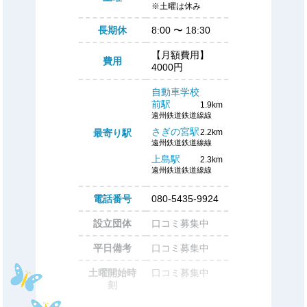
※土曜は休み
長期休
8:00
〜
18:30
【月額費用】
費用
4000円
自動車学校
前駅
1.9km
遠州鉄道鉄道線線
さぎの宮駅
最寄り駅
2.2km
遠州鉄道鉄道線線
上島駅
2.3km
遠州鉄道鉄道線線
電話番号
080-5435-9924
設立団体
口コミ募集中
平日備考
口コミ募集中
土曜開始時
口コミ募集中
刻