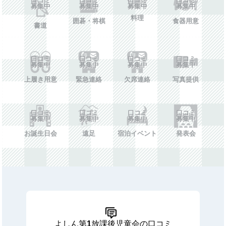
募集中
募集中
募集中
募集中
料理
囲碁・将棋
食器用意
書道
口コミ
口コミ
口コミ
口コミ
募集中
募集中
募集中
募集中
上履き用意
緊急連絡
欠席連絡
写真提供
口コミ
口コミ
口コミ
口コミ
募集中
募集中
募集中
募集中
お誕生日会
遠足
宿泊イベント
発表会
よしん第1放課後児童会の口コミ