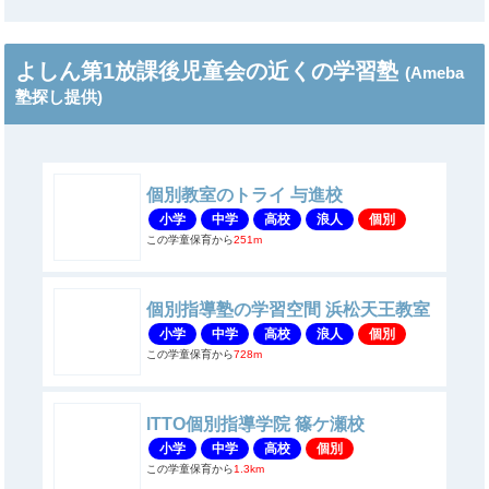
よしん第1放課後児童会の近くの学習塾
(Ameba
塾探し提供)
個別教室のトライ 与進校
小学
中学
高校
浪人
個別
この学童保育から
251m
個別指導塾の学習空間 浜松天王教室
小学
中学
高校
浪人
個別
この学童保育から
728m
ITTO個別指導学院 篠ケ瀬校
小学
中学
高校
個別
この学童保育から
1.3km