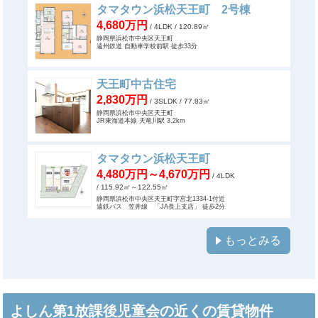
タマタウン浜松天王町 2号棟
4,680万円
/ 4LDK
/ 120.89㎡
静岡県浜松市中央区天王町
遠州鉄道 自動車学校前駅 徒歩33分
天王町中古住宅
2,830万円
/ 3SLDK
/ 77.83㎡
静岡県浜松市中央区天王町
JR東海道本線 天竜川駅 3.2km
タマタウン浜松天王町
4,480万円～4,670万円
/ 4LDK
/ 115.92㎡～122.55㎡
静岡県浜松市中央区天王町字宮北1334-1付近
遠鉄バス 笠井線 「JA長上支店」 徒歩2分
もっとみる
よしん第1放課後児童会の近くの賃貸物件