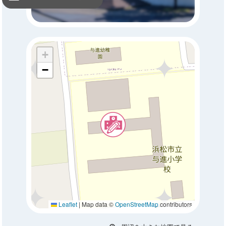
+
−
Leaflet
|
Map data ©
OpenStreetMap
contributors