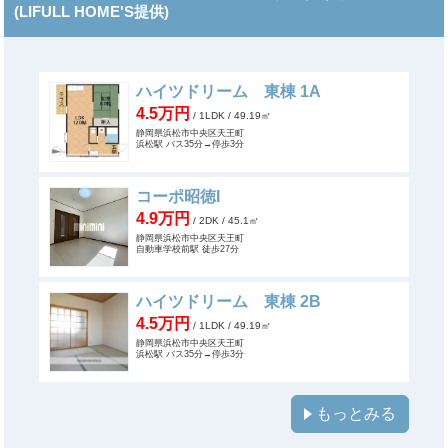
(LIFULL HOME'S提供)
ハイツドリーム 東棟 1A
4.5万円
/ 1LDK
/ 49.19㎡
静岡県浜松市中央区天王町
浜松駅 バス35分→停歩3分
コーポ昭徳I
4.9万円
/ 2DK
/ 45.1㎡
静岡県浜松市中央区天王町
自動車学校前駅 徒歩27分
ハイツドリーム 東棟 2B
4.5万円
/ 1LDK
/ 49.19㎡
静岡県浜松市中央区天王町
浜松駅 バス35分→停歩3分
もっとみる