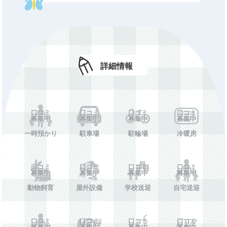
長期休備考
口コミ募集中
休所日
口コミ募集中
初期費用
口コミ募集中
詳細情報
年額費用
口コミ募集中
費用備考
口コミ募集中
ホームペー
口コミ募集中
口コミ
口コミ
口コミ
口コミ
ジ
募集中
募集中
募集中
募集中
一時預かり
駐車場
駐輪場
冷暖房
施設情報を投稿する
口コミ
口コミ
口コミ
口コミ
募集中
募集中
募集中
募集中
動物飼育
屋外設備
学校送迎
自宅送迎
口コミ
口コミ
口コミ
口コミ
募集中
募集中
募集中
募集中