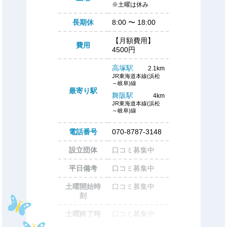
※土曜は休み
長期休
8:00
〜
18:00
【月額費用】
費用
4500円
高塚駅
2.1km
JR東海道本線(浜松
～岐阜)線
最寄り駅
舞阪駅
4km
JR東海道本線(浜松
～岐阜)線
電話番号
070-8787-3148
設立団体
口コミ募集中
平日備考
口コミ募集中
土曜開始時
口コミ募集中
刻
土曜終了時
口コミ募集中
刻