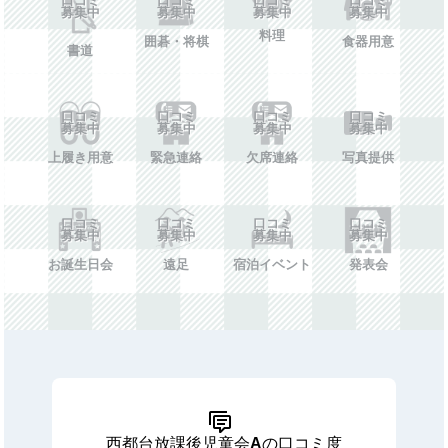
募集中
募集中
募集中
募集中
料理
囲碁・将棋
食器用意
書道
口コミ
口コミ
口コミ
口コミ
募集中
募集中
募集中
募集中
上履き用意
緊急連絡
欠席連絡
写真提供
口コミ
口コミ
口コミ
口コミ
募集中
募集中
募集中
募集中
お誕生日会
遠足
宿泊イベント
発表会
西都台放課後児童会Aの口コミ度