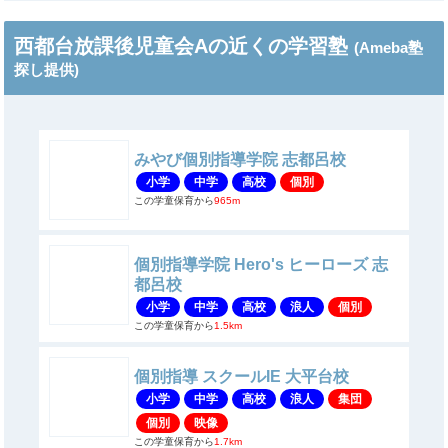
西都台放課後児童会Aの近くの学習塾
(Ameba塾
探し提供)
みやび個別指導学院 志都呂校
小学
中学
高校
個別
この学童保育から
965m
個別指導学院 Hero's ヒーローズ 志
都呂校
小学
中学
高校
浪人
個別
この学童保育から
1.5km
個別指導 スクールIE 大平台校
小学
中学
高校
浪人
集団
個別
映像
この学童保育から
1.7km