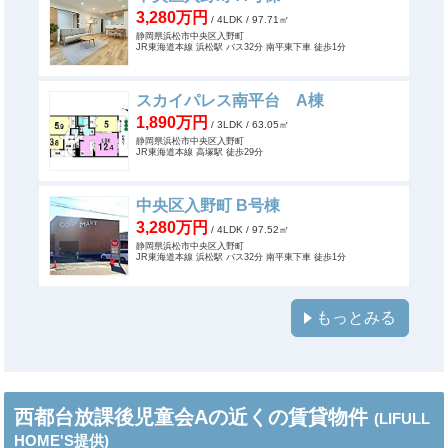
3,280万円
/ 4LDK
/ 97.71㎡
静岡県浜松市中央区入野町
JR東海道本線 浜松駅 バス32分 南平東下車 徒歩1分
スカイパレス南平台 A棟
1,890万円
/ 3LDK
/ 63.05㎡
静岡県浜松市中央区入野町
JR東海道本線 高塚駅 徒歩29分
中央区入野町 B号棟
3,280万円
/ 4LDK
/ 97.52㎡
静岡県浜松市中央区入野町
JR東海道本線 浜松駅 バス32分 南平東下車 徒歩1分
もっとみる
西都台放課後児童会Aの近くの賃貸物件
(LIFULL
HOME'S提供)