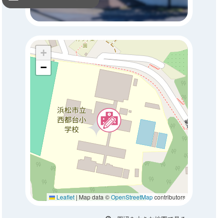
+
−
Leaflet
|
Map data ©
OpenStreetMap
contributors