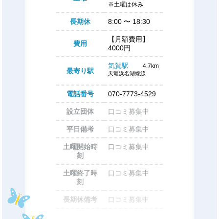
※土曜は休み
長期休
8:00
〜
18:30
【月額費用】
費用
4000円
気賀駅
4.7km
最寄り駅
天竜浜名湖線線
電話番号
070-7773-4529
設立団体
口コミ募集中
平日備考
口コミ募集中
土曜開始時
口コミ募集中
刻
土曜終了時
口コミ募集中
刻
長期休備考
口コミ募集中
休所日
口コミ募集中