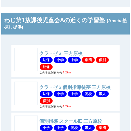
わじ第1放課後児童会Aの近くの学習塾
(Ameba塾
探し提供)
クラ・ゼミ 三方原校
幼保
小学
中学
集団
個別
映像
この学童保育から
4.2km
クラ・ゼミ個別指導徒夢 三方原校
幼保
小学
中学
高校
浪人
個別
この学童保育から
4.2km
個別指導 スクールIE 三方原校
小学
中学
高校
浪人
集団