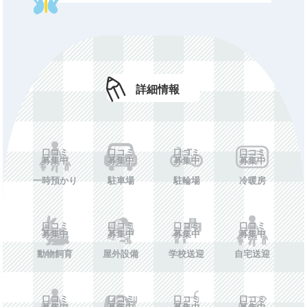
初期費用
口コミ募集中
年額費用
口コミ募集中
費用備考
口コミ募集中
詳細情報
ホームペー
口コミ募集中
ジ
施設情報を投稿する
口コミ
口コミ
口コミ
口コミ
募集中
募集中
募集中
募集中
一時預かり
駐車場
駐輪場
冷暖房
口コミ
口コミ
口コミ
口コミ
募集中
募集中
募集中
募集中
動物飼育
屋外設備
学校送迎
自宅送迎
口コミ
口コミ
口コミ
口コミ
募集中
募集中
募集中
募集中