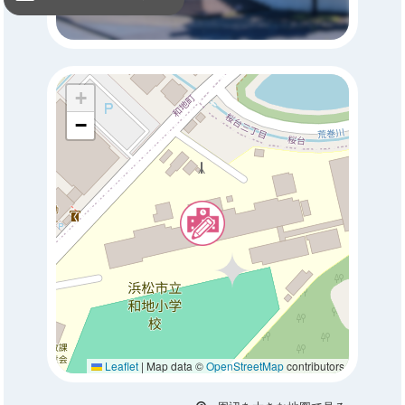
+
−
Leaflet
|
Map data ©
OpenStreetMap
contributors