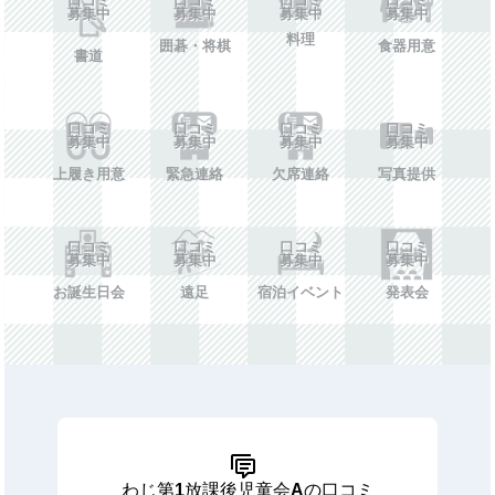
募集中
募集中
募集中
募集中
料理
囲碁・将棋
食器用意
書道
口コミ
口コミ
口コミ
口コミ
募集中
募集中
募集中
募集中
上履き用意
緊急連絡
欠席連絡
写真提供
口コミ
口コミ
口コミ
口コミ
募集中
募集中
募集中
募集中
お誕生日会
遠足
宿泊イベント
発表会
わじ第1放課後児童会Aの口コミ