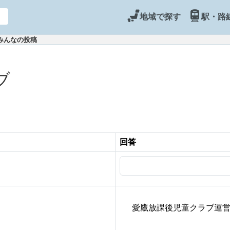
地域で探す
駅・路
 みんなの投稿
ブ
回答
愛鷹放課後児童クラブ運