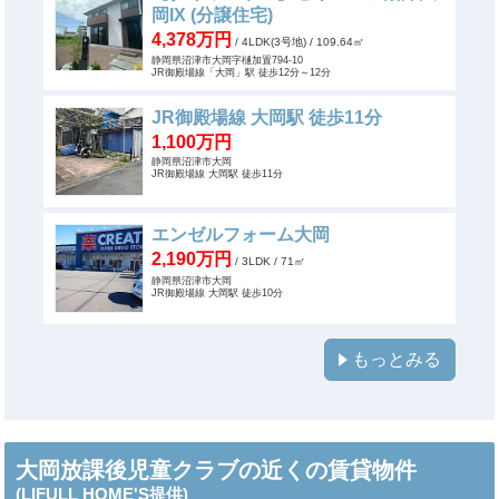
岡IX (分譲住宅)
4,378万円
/ 4LDK(3号地)
/ 109.64㎡
静岡県沼津市大岡字樋加置794-10
JR御殿場線「大岡」駅 徒歩12分～12分
JR御殿場線 大岡駅 徒歩11分
1,100万円
静岡県沼津市大岡
JR御殿場線 大岡駅 徒歩11分
エンゼルフォーム大岡
2,190万円
/ 3LDK
/ 71㎡
静岡県沼津市大岡
JR御殿場線 大岡駅 徒歩10分
もっとみる
大岡放課後児童クラブの近くの賃貸物件
(LIFULL HOME'S提供)