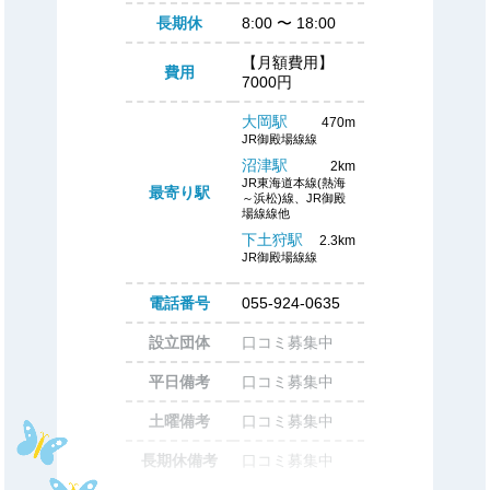
長期休
8:00
〜
18:00
【月額費用】
費用
7000円
大岡駅
470m
JR御殿場線線
沼津駅
2km
JR東海道本線(熱海
最寄り駅
～浜松)線、JR御殿
場線線他
下土狩駅
2.3km
JR御殿場線線
電話番号
055-924-0635
設立団体
口コミ募集中
平日備考
口コミ募集中
土曜備考
口コミ募集中
長期休備考
口コミ募集中