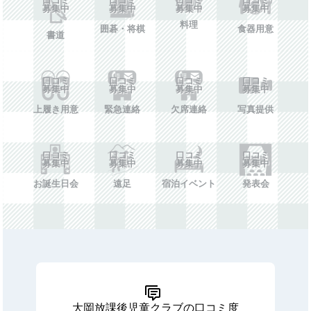
募集中
募集中
募集中
募集中
料理
囲碁・将棋
食器用意
書道
口コミ
口コミ
口コミ
口コミ
募集中
募集中
募集中
募集中
上履き用意
緊急連絡
欠席連絡
写真提供
口コミ
口コミ
口コミ
口コミ
募集中
募集中
募集中
募集中
お誕生日会
遠足
宿泊イベント
発表会
大岡放課後児童クラブの口コミ度