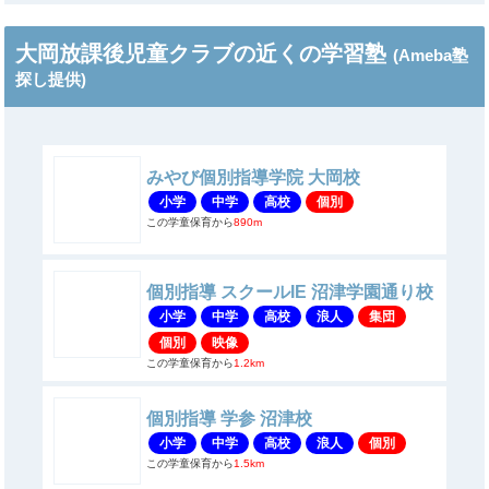
大岡放課後児童クラブの近くの学習塾
(Ameba塾
探し提供)
みやび個別指導学院 大岡校
小学
中学
高校
個別
この学童保育から
890m
個別指導 スクールIE 沼津学園通り校
小学
中学
高校
浪人
集団
個別
映像
この学童保育から
1.2km
個別指導 学参 沼津校
小学
中学
高校
浪人
個別
この学童保育から
1.5km