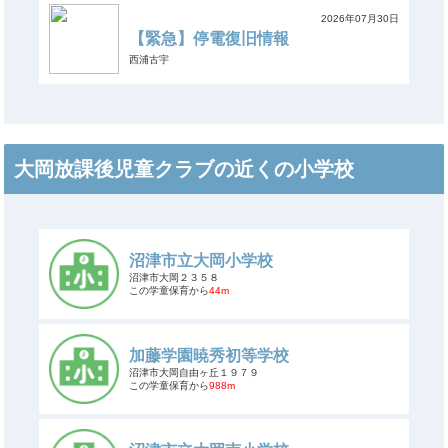
2026年07月30日
【緊急】停電復旧情報
西浦古宇
大岡放課後児童クラブの近くの小学校
沼津市立大岡小学校
沼津市大岡２３５８
この学童保育から
44m
加藤学園暁秀初等学校
沼津市大岡自由ヶ丘１９７９
この学童保育から
988m