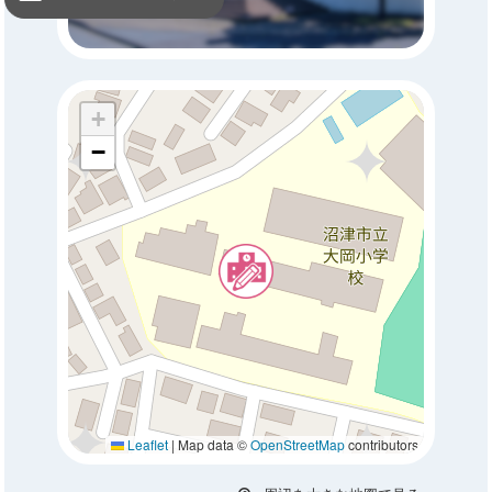
+
−
Leaflet
|
Map data ©
OpenStreetMap
contributors