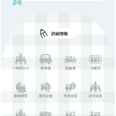
休所日
口コミ募集中
初期費用
口コミ募集中
年額費用
口コミ募集中
費用備考
口コミ募集中
詳細情報
ホームペー
口コミ募集中
ジ
口コミ
口コミ
口コミ
口コミ
施設情報を投稿する
募集中
募集中
募集中
募集中
一時預かり
駐車場
駐輪場
冷暖房
口コミ
口コミ
口コミ
口コミ
募集中
募集中
募集中
募集中
動物飼育
屋外設備
学校送迎
自宅送迎
口コミ
口コミ
口コミ
口コミ
募集中
募集中
募集中
募集中