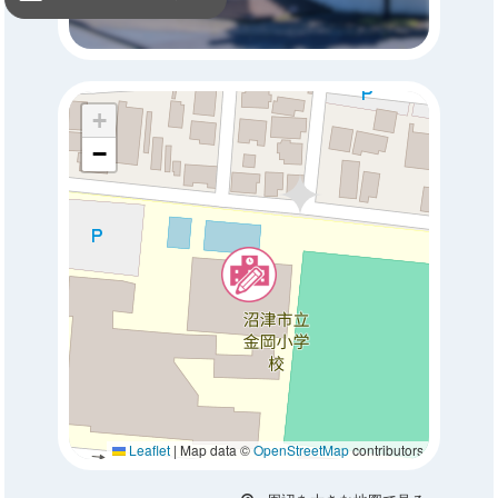
+
−
Leaflet
|
Map data ©
OpenStreetMap
contributors