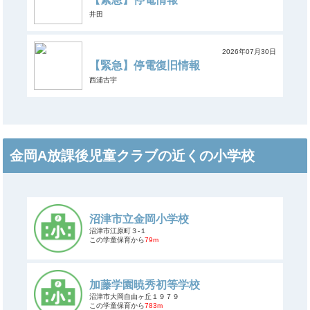
井田
2026年07月30日
【緊急】停電復旧情報
西浦古宇
金岡A放課後児童クラブの近くの小学校
沼津市立金岡小学校
沼津市江原町３-１
この学童保育から
79m
加藤学園暁秀初等学校
沼津市大岡自由ヶ丘１９７９
この学童保育から
783m