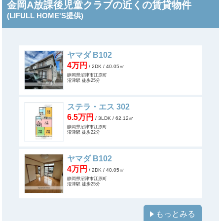
金岡A放課後児童クラブの近くの賃貸物件
(LIFULL HOME'S提供)
ヤマダ B102
4万円
/ 2DK
/ 40.05㎡
静岡県沼津市江原町
沼津駅 徒歩25分
ステラ・エス 302
6.5万円
/ 3LDK
/ 62.12㎡
静岡県沼津市江原町
沼津駅 徒歩22分
ヤマダ B102
4万円
/ 2DK
/ 40.05㎡
静岡県沼津市江原町
沼津駅 徒歩25分
もっとみる