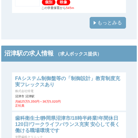
個別
映像
この学童保育から
545m
もっとみる
沼津駅の求人情報
（求人ボックス提供）
FAシステム制御盤等の「制御設計」教育制度充
実フレックスあり
株式会社特電
沼津市 沼津駅
月給25万5,350円～36万5,020円
正社員
歯科衛生士/静岡県沼津市/18時半終業!年間休日
120日!ワークライフバランス充実 安心して長く
働ける職場環境です
光野歯科クリニック