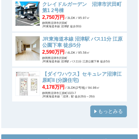
クレイドルガーデン 沼津市沢田町
第1 2号棟
2,750万円
/ 3LDK
/ 95.97㎡
静岡県沼津市沢田町
JR東海道本線 沼津駅 徒歩30分
JR東海道本線 沼津駅 バス11分 江原
公園下車 徒歩5分
2,590万円
/ 4LDK
/ 95.58㎡
静岡県沼津市沢田町
JR東海道本線 沼津駅 バス11分 江原公園下車 徒歩5分
【ダイワハウス】セキュレア沼津江
原町II (分譲住宅)
4,178万円
/ 3LDK(2号地)
/ 94.98㎡
静岡県沼津市江原町1023-7
JR東海道本線「沼津」駅 徒歩26分～26分
もっとみる