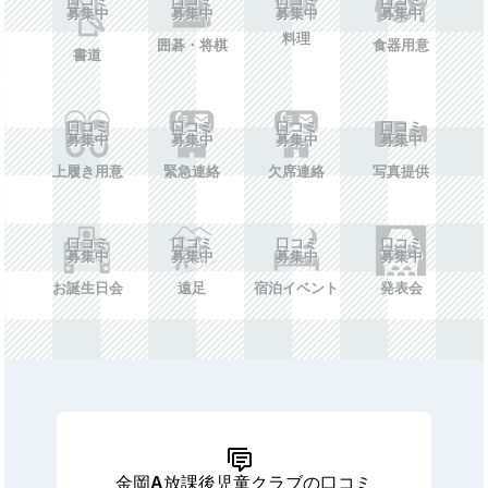
募集中
募集中
募集中
募集中
料理
囲碁・将棋
食器用意
書道
口コミ
口コミ
口コミ
口コミ
募集中
募集中
募集中
募集中
上履き用意
緊急連絡
欠席連絡
写真提供
口コミ
口コミ
口コミ
口コミ
募集中
募集中
募集中
募集中
お誕生日会
遠足
宿泊イベント
発表会
金岡A放課後児童クラブの口コミ