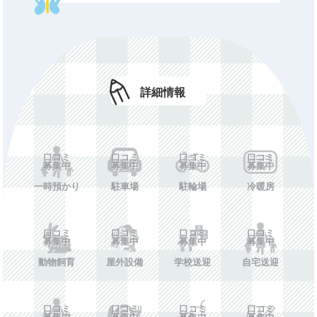
休所日
口コミ募集中
初期費用
口コミ募集中
年額費用
口コミ募集中
費用備考
口コミ募集中
詳細情報
ホームペー
口コミ募集中
ジ
口コミ
口コミ
口コミ
口コミ
施設情報を投稿する
募集中
募集中
募集中
募集中
一時預かり
駐車場
駐輪場
冷暖房
口コミ
口コミ
口コミ
口コミ
募集中
募集中
募集中
募集中
動物飼育
屋外設備
学校送迎
自宅送迎
口コミ
口コミ
口コミ
口コミ
募集中
募集中
募集中
募集中