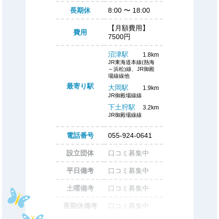
長期休
8:00
〜
18:00
【月額費用】
費用
7500円
沼津駅
1.8km
JR東海道本線(熱海
～浜松)線、JR御殿
場線線他
最寄り駅
大岡駅
1.9km
JR御殿場線線
下土狩駅
3.2km
JR御殿場線線
電話番号
055-924-0641
設立団体
口コミ募集中
平日備考
口コミ募集中
土曜備考
口コミ募集中
長期休備考
口コミ募集中