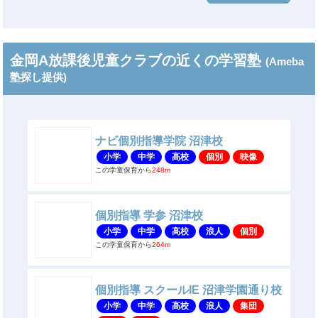
金岡A放課後児童クラブの近くの学習塾
(Ameba
塾探し提供)
ナビ個別指導学院 沼津校
小学
中学
高校
個別
映像
この学童保育から
248m
個別指導 学参 沼津校
小学
中学
高校
浪人
個別
この学童保育から
264m
個別指導 スクールIE 沼津学園通り校
小学
中学
高校
浪人
集団