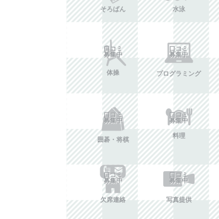
そろばん
水泳
口コミ
口コミ
募集中
募集中
体操
プログラミング
口コミ
口コミ
募集中
募集中
料理
囲碁・将棋
口コミ
口コミ
募集中
募集中
欠席連絡
写真提供