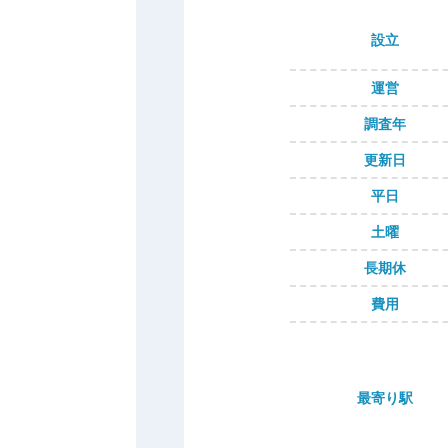
設立
運営
調査年
更新日
平日
土曜
長期休
費用
最寄り駅