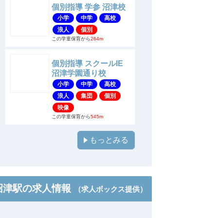
個別指導 学参 沼津校
小学
中学
高校
浪人
個別
この学童保育から
264m
個別指導 スクールIE
沼津学園通り校
小学
中学
高校
浪人
集団
個別
映像
この学童保育から
545m
もっとみる
沼津駅の求人情報
（求人ボックス提供）