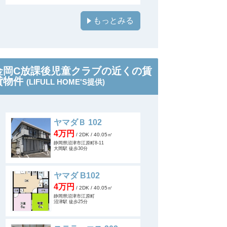
もっとみる
金岡C放課後児童クラブの近くの賃
貸物件
(LIFULL HOME'S提供)
ヤマダＢ 102
4万円
/ 2DK
/ 40.05㎡
静岡県沼津市江原町8-11
大岡駅 徒歩30分
ヤマダ B102
4万円
/ 2DK
/ 40.05㎡
静岡県沼津市江原町
沼津駅 徒歩25分