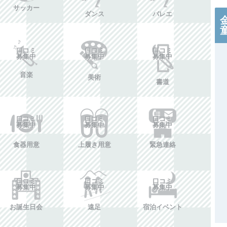
サッカー
ダンス
バレエ
口コミ
口コミ
口コミ
募集中
募集中
募集中
音楽
美術
書道
口コミ
口コミ
口コミ
募集中
募集中
募集中
食器用意
上履き用意
緊急連絡
口コミ
口コミ
口コミ
募集中
募集中
募集中
お誕生日会
遠足
宿泊イベント