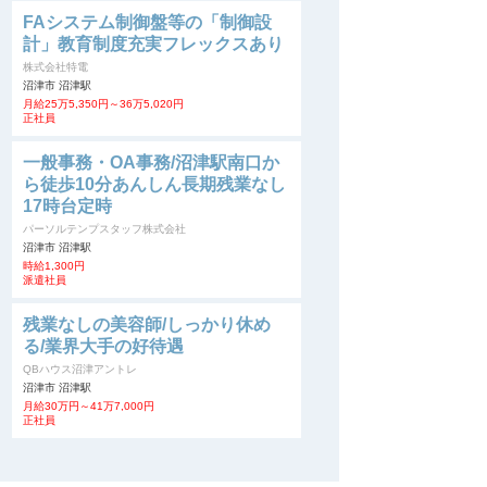
FAシステム制御盤等の「制御設
計」教育制度充実フレックスあり
株式会社特電
沼津市 沼津駅
月給25万5,350円～36万5,020円
正社員
一般事務・OA事務/沼津駅南口か
ら徒歩10分あんしん長期残業なし
17時台定時
パーソルテンプスタッフ株式会社
沼津市 沼津駅
時給1,300円
派遣社員
残業なしの美容師/しっかり休め
る/業界大手の好待遇
QBハウス沼津アントレ
沼津市 沼津駅
月給30万円～41万7,000円
正社員