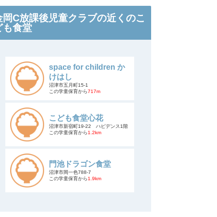
金岡C放課後児童クラブの近くのこ
ども食堂
space for children か
けはし
沼津市五月町15-1
この学童保育から
717m
こども食堂心花
沼津市新宿町19-22 ハピデンス1階
この学童保育から
1.2km
門池ドラゴン食堂
沼津市岡一色788-7
この学童保育から
1.9km