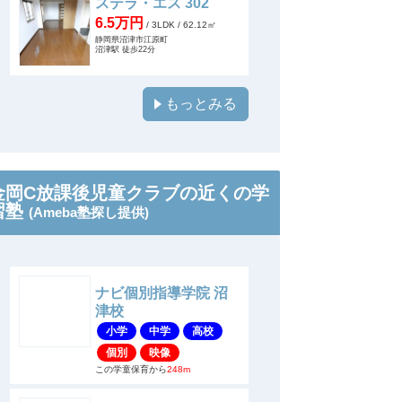
ステラ・エス 302
6.5万円
/ 3LDK
/ 62.12㎡
静岡県沼津市江原町
沼津駅 徒歩22分
もっとみる
金岡C放課後児童クラブの近くの学
習塾
(Ameba塾探し提供)
ナビ個別指導学院 沼
津校
小学
中学
高校
個別
映像
この学童保育から
248m