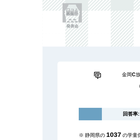
口コミ
募集中
発表会
金岡C
回答率: 
1037
※ 静岡県の
の学童