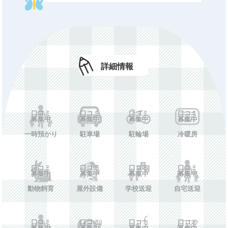
休所日
口コミ募集中
初期費用
口コミ募集中
年額費用
口コミ募集中
費用備考
口コミ募集中
詳細情報
ホームペー
口コミ募集中
ジ
口コミ
口コミ
口コミ
口コミ
施設情報を投稿する
募集中
募集中
募集中
募集中
一時預かり
駐車場
駐輪場
冷暖房
口コミ
口コミ
口コミ
口コミ
募集中
募集中
募集中
募集中
動物飼育
屋外設備
学校送迎
自宅送迎
口コミ
口コミ
口コミ
口コミ
募集中
募集中
募集中
募集中