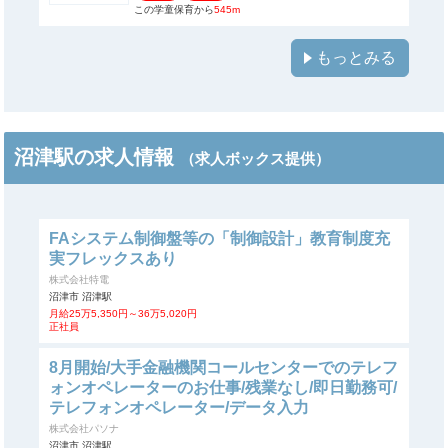
この学童保育から
545m
もっとみる
沼津駅の求人情報
（求人ボックス提供）
FAシステム制御盤等の「制御設計」教育制度充
実フレックスあり
株式会社特電
沼津市 沼津駅
月給25万5,350円～36万5,020円
正社員
8月開始/大手金融機関コールセンターでのテレフ
ォンオペレーターのお仕事/残業なし/即日勤務可/
テレフォンオペレーター/データ入力
株式会社パソナ
沼津市 沼津駅