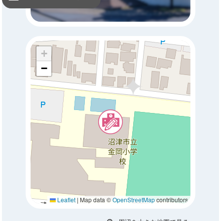
+
−
Leaflet
|
Map data ©
OpenStreetMap
contributors