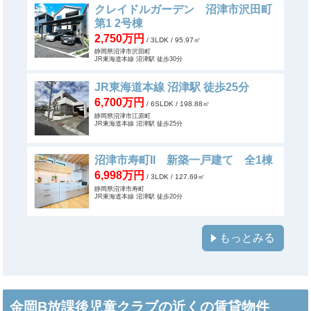
クレイドルガーデン 沼津市沢田町
第1 2号棟
2,750万円
/ 3LDK
/ 95.97㎡
静岡県沼津市沢田町
JR東海道本線 沼津駅 徒歩30分
JR東海道本線 沼津駅 徒歩25分
6,700万円
/ 6SLDK
/ 198.88㎡
静岡県沼津市江原町
JR東海道本線 沼津駅 徒歩25分
沼津市寿町II 新築一戸建て 全1棟
6,998万円
/ 3LDK
/ 127.69㎡
静岡県沼津市寿町
JR東海道本線 沼津駅 徒歩20分
もっとみる
金岡B放課後児童クラブの近くの賃貸物件