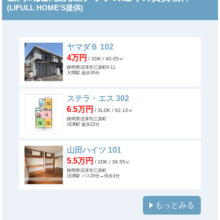
(LIFULL HOME'S提供)
ヤマダＢ 102
4万円
/ 2DK
/ 40.05㎡
静岡県沼津市江原町8-11
大岡駅 徒歩30分
ステラ・エス 302
6.5万円
/ 3LDK
/ 62.12㎡
静岡県沼津市江原町
沼津駅 徒歩22分
山田ハイツ 101
5.5万円
/ 2DK
/ 39.55㎡
静岡県沼津市江原町
沼津駅 バス20分→停歩3分
もっとみる