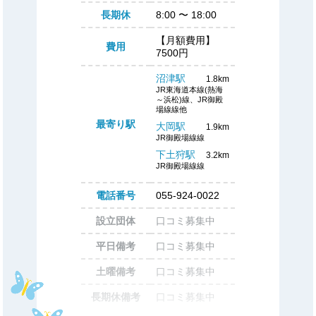
長期休
8:00
〜
18:00
【月額費用】
費用
7500円
沼津駅
1.8km
JR東海道本線(熱海
～浜松)線、JR御殿
場線線他
最寄り駅
大岡駅
1.9km
JR御殿場線線
下土狩駅
3.2km
JR御殿場線線
電話番号
055-924-0022
設立団体
口コミ募集中
平日備考
口コミ募集中
土曜備考
口コミ募集中
長期休備考
口コミ募集中