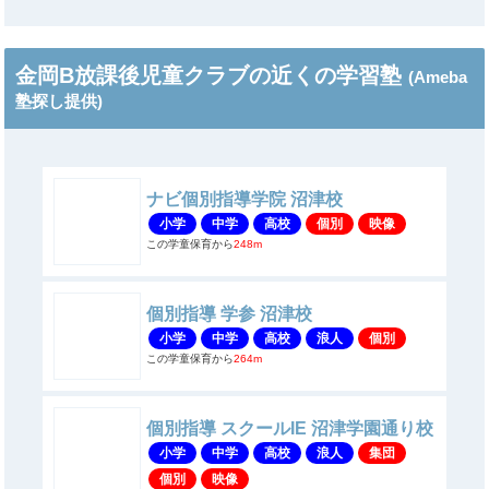
金岡B放課後児童クラブの近くの学習塾
(Ameba
塾探し提供)
ナビ個別指導学院 沼津校
小学
中学
高校
個別
映像
この学童保育から
248m
個別指導 学参 沼津校
小学
中学
高校
浪人
個別
この学童保育から
264m
個別指導 スクールIE 沼津学園通り校
小学
中学
高校
浪人
集団
個別
映像