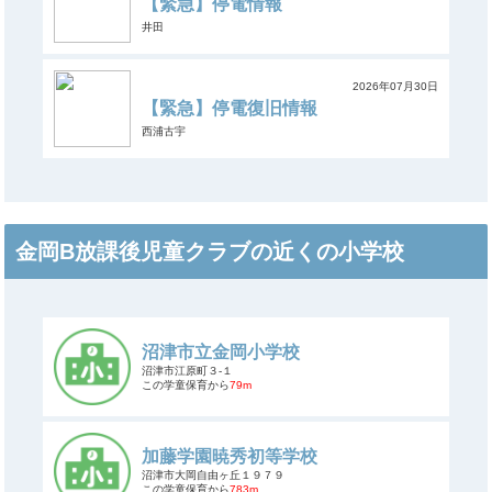
【緊急】停電情報
井田
2026年07月30日
【緊急】停電復旧情報
西浦古宇
金岡B放課後児童クラブの近くの小学校
沼津市立金岡小学校
沼津市江原町３-１
この学童保育から
79m
加藤学園暁秀初等学校
沼津市大岡自由ヶ丘１９７９
この学童保育から
783m