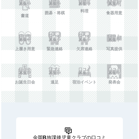
募集中
募集中
募集中
募集中
料理
囲碁・将棋
食器用意
書道
口コミ
口コミ
口コミ
口コミ
募集中
募集中
募集中
募集中
上履き用意
緊急連絡
欠席連絡
写真提供
口コミ
口コミ
口コミ
口コミ
募集中
募集中
募集中
募集中
お誕生日会
遠足
宿泊イベント
発表会
金岡B放課後児童クラブの口コミ