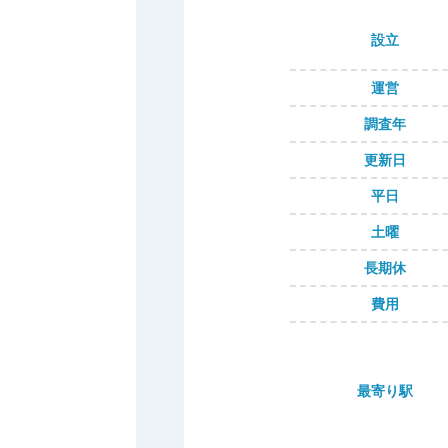
設立
運営
調査年
更新日
平日
土曜
長期休
費用
最寄り駅