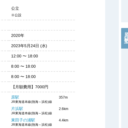
公立
※公設
2020年
2023年5月24日 (水)
12:00
〜
18:00
8:00
〜
18:00
8:00
〜
18:00
【月額費用】7000円
原駅
357m
JR東海道本線(熱海～浜松)線
片浜駅
2.6km
JR東海道本線(熱海～浜松)線
東田子の浦駅
4.4km
JR東海道本線(熱海～浜松)線