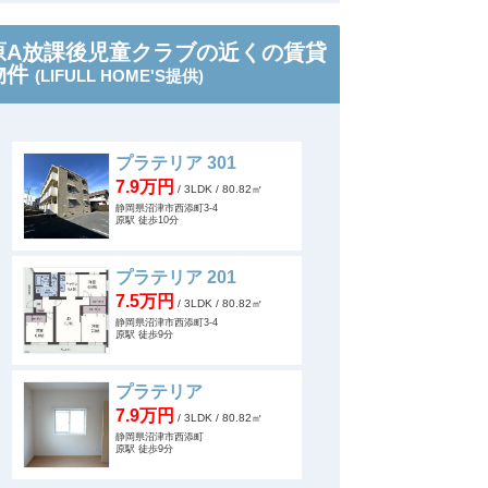
原A放課後児童クラブの近くの賃貸
物件
(LIFULL HOME'S提供)
プラテリア 301
7.9万円
/ 3LDK
/ 80.82㎡
静岡県沼津市西添町3-4
原駅 徒歩10分
プラテリア 201
7.5万円
/ 3LDK
/ 80.82㎡
静岡県沼津市西添町3-4
原駅 徒歩9分
プラテリア
7.9万円
/ 3LDK
/ 80.82㎡
静岡県沼津市西添町
原駅 徒歩9分