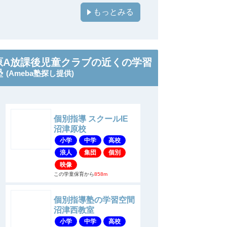
もっとみる
原A放課後児童クラブの近くの学習
塾
(Ameba塾探し提供)
個別指導 スクールIE
沼津原校
小学
中学
高校
浪人
集団
個別
映像
この学童保育から
858m
個別指導塾の学習空間
沼津西教室
小学
中学
高校