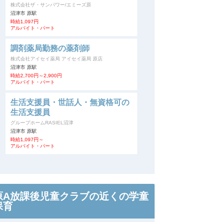
株式会社ザ・サンパワー/エミーズ原
沼津市 原駅
時給1,097円
アルバイト・パート
調剤薬局勤務の薬剤師
株式会社アイセイ薬局 アイセイ薬局 原店
沼津市 原駅
時給2,700円～2,900円
アルバイト・パート
生活支援員・世話人・無資格可の
生活支援員
グループホームRASIEL沼津
沼津市 原駅
時給1,097円～
アルバイト・パート
原A放課後児童クラブの近くの学童
保育