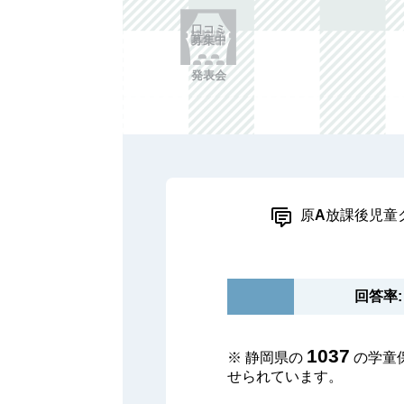
口コミ
募集中
発表会
原A放課後児童
回答率: 
1037
※ 静岡県の
の学童
せられています。