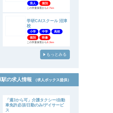
浪人
個別
この学童保育から
2.7km
学研CAIスクール 沼津
校
小学
中学
高校
個別
映像
この学童保育から
6.3km
もっとみる
原駅の求人情報
（求人ボックス提供）
「週3から可」介護タクシー/自動
車免許必須/日勤のみ/デイサービ
ス