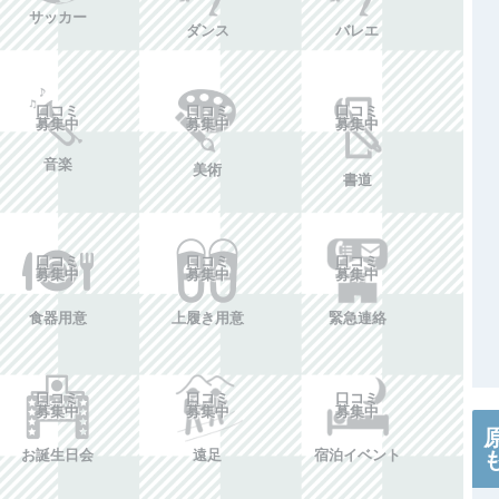
サッカー
ダンス
バレエ
口コミ
口コミ
口コミ
募集中
募集中
募集中
音楽
美術
書道
口コミ
口コミ
口コミ
募集中
募集中
募集中
食器用意
上履き用意
緊急連絡
口コミ
口コミ
口コミ
募集中
募集中
募集中
お誕生日会
遠足
宿泊イベント