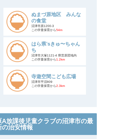
ぬまづ原地区 みんな
の食堂
沼津市原1200-3
この学童保育から
54m
はら県'sきゅ〜ちゃん
ち
沼津市大塚1121-4 県営原団地内
この学童保育から
1.2km
寺遊空間こども広場
沼津市平沼809
この学童保育から
2.3km
原A放課後児童クラブの沼津市の最
新の治安情報