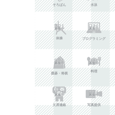
そろばん
水泳
口コミ
口コミ
募集中
募集中
体操
プログラミング
口コミ
口コミ
募集中
募集中
料理
囲碁・将棋
口コミ
口コミ
募集中
募集中
欠席連絡
写真提供