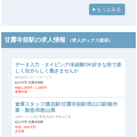
もっとみる
甘露寺前駅の求人情報
（求人ボックス提供）
データ入力・タイピング/未経験OK好きな街で楽
しく自分らしく働きませんか
株式会社スタッフサービス
紀の川市 甘露寺前駅
時給1,090円～1,290円
派遣社員
倉庫スタッフ/貴志駅/甘露寺前駅/西山口駅/軽作
業・製造/和歌山県
矢倉ヒューム管工業株式会社 和歌山工場
紀の川市 甘露寺前駅
年収～600万円
正社員