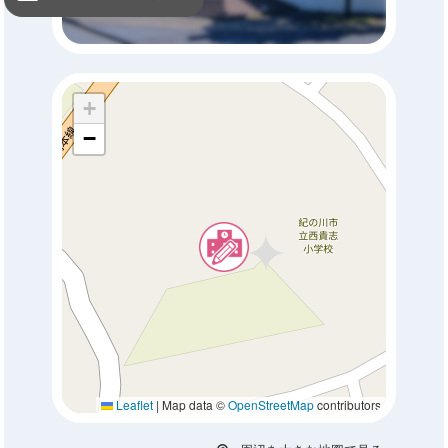
+
−
Leaflet
|
Map data ©
OpenStreetMap
contributors