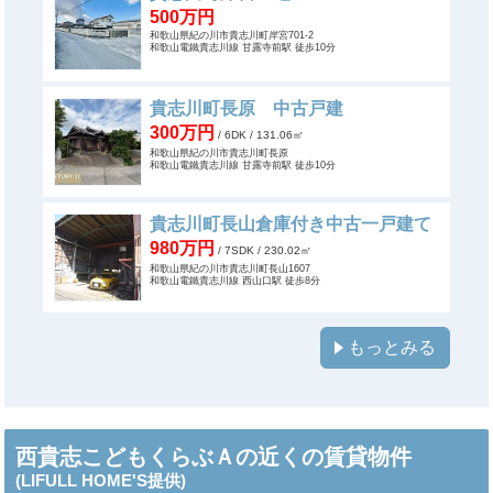
500万円
和歌山県紀の川市貴志川町岸宮701-2
和歌山電鐵貴志川線 甘露寺前駅 徒歩10分
貴志川町長原 中古戸建
300万円
/ 6DK
/ 131.06㎡
和歌山県紀の川市貴志川町長原
和歌山電鐵貴志川線 甘露寺前駅 徒歩10分
貴志川町長山倉庫付き中古一戸建て
980万円
/ 7SDK
/ 230.02㎡
和歌山県紀の川市貴志川町長山1607
和歌山電鐵貴志川線 西山口駅 徒歩8分
もっとみる
西貴志こどもくらぶＡの近くの賃貸物件
(LIFULL HOME'S提供)