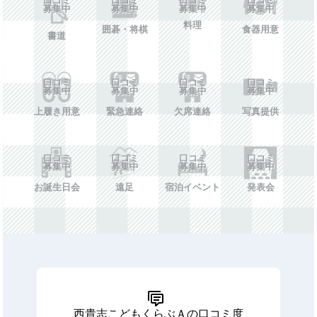
募集中
募集中
募集中
募集中
料理
囲碁・将棋
食器用意
書道
口コミ
口コミ
口コミ
口コミ
募集中
募集中
募集中
募集中
上履き用意
緊急連絡
欠席連絡
写真提供
口コミ
口コミ
口コミ
口コミ
募集中
募集中
募集中
募集中
お誕生日会
遠足
宿泊イベント
発表会
西貴志こどもくらぶＡの口コミ度