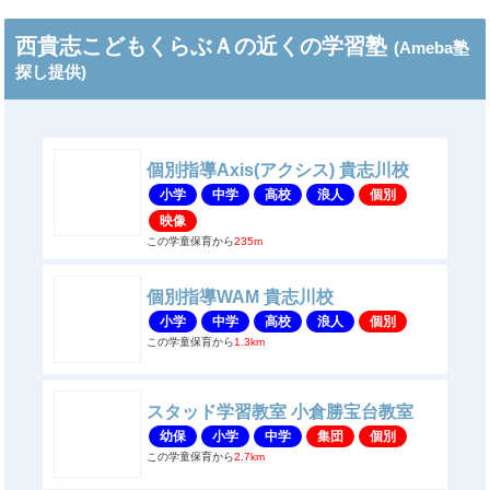
西貴志こどもくらぶＡの近くの学習塾
(Ameba塾
探し提供)
個別指導Axis(アクシス) 貴志川校
小学
中学
高校
浪人
個別
映像
この学童保育から
235m
個別指導WAM 貴志川校
小学
中学
高校
浪人
個別
この学童保育から
1.3km
スタッド学習教室 小倉勝宝台教室
幼保
小学
中学
集団
個別
この学童保育から
2.7km