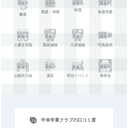
募集中
募集中
募集中
募集中
料理
囲碁・将棋
食器用意
書道
口コミ
口コミ
口コミ
口コミ
募集中
募集中
募集中
募集中
上履き用意
緊急連絡
欠席連絡
写真提供
口コミ
口コミ
口コミ
口コミ
募集中
募集中
募集中
募集中
お誕生日会
遠足
宿泊イベント
発表会
中央学童クラブの口コミ度