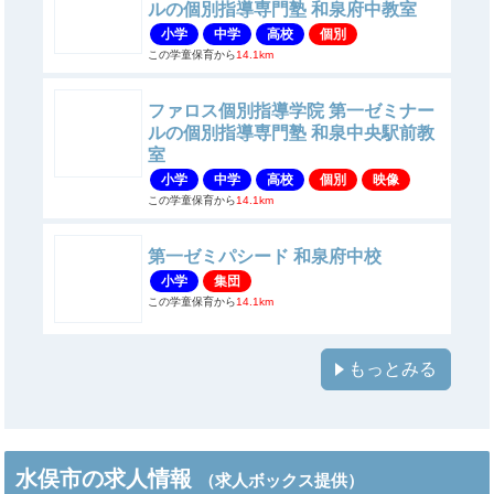
ルの個別指導専門塾 和泉府中教室
小学
中学
高校
個別
この学童保育から
14.1km
ファロス個別指導学院 第一ゼミナー
ルの個別指導専門塾 和泉中央駅前教
室
小学
中学
高校
個別
映像
この学童保育から
14.1km
第一ゼミパシード 和泉府中校
小学
集団
この学童保育から
14.1km
もっとみる
水俣市の求人情報
（求人ボックス提供）