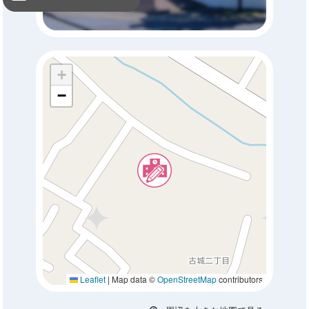
+
−
Leaflet
|
Map data ©
OpenStreetMap
contributors