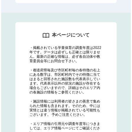
本ページについて
・掲載されている学童保育の調査年度は2022
年です。データは必ずしも正確とは限りませ
ん。最新の正確な情報は、必ず各自治体や教
育委員会等にお問合せ下さい。
・都道府県毎及び市区町村毎の各特徴の右上
にある数字は、市区町村内でその特徴に当て
はまると回答された施設数を代表表示してい
ます。代表表示以外の状況の施設が存在する
場合もございますので、詳細はそのエリア内
の各施設の情報をご参照ください。
・施設情報には利用者の皆さまの善意で集め
られた情報も含まれます。そのため、中には
実情とは違う情報が掲載されている可能性も
ございます。 予めご注意ください。
・エリア情報の引用元や調査年度等につきま
しては、エリア情報ページにてご確認くださ