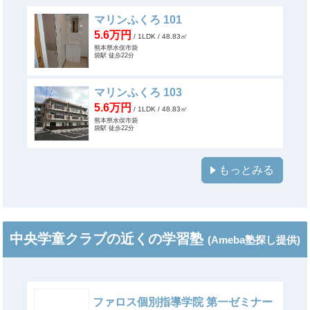
マリンふくろ 101
5.6万円
/ 1LDK
/ 48.83㎡
熊本県水俣市袋
袋駅 徒歩22分
マリンふくろ 103
5.6万円
/ 1LDK
/ 48.83㎡
熊本県水俣市袋
袋駅 徒歩22分
もっとみる
中央学童クラブの近くの学習塾
(Ameba塾探し提供)
ファロス個別指導学院 第一ゼミナー