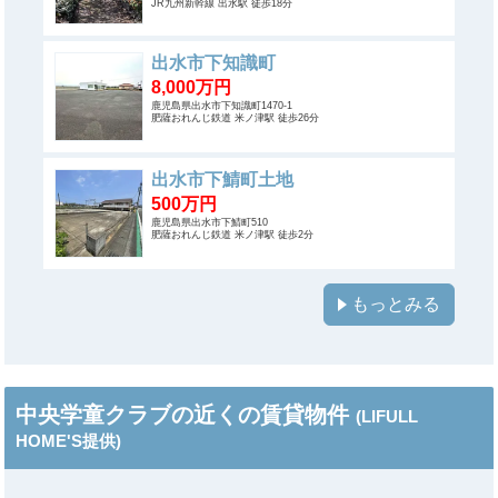
JR九州新幹線 出水駅 徒歩18分
出水市下知識町
8,000万円
鹿児島県出水市下知識町1470-1
肥薩おれんじ鉄道 米ノ津駅 徒歩26分
出水市下鯖町土地
500万円
鹿児島県出水市下鯖町510
肥薩おれんじ鉄道 米ノ津駅 徒歩2分
もっとみる
中央学童クラブの近くの賃貸物件
(LIFULL
HOME'S提供)