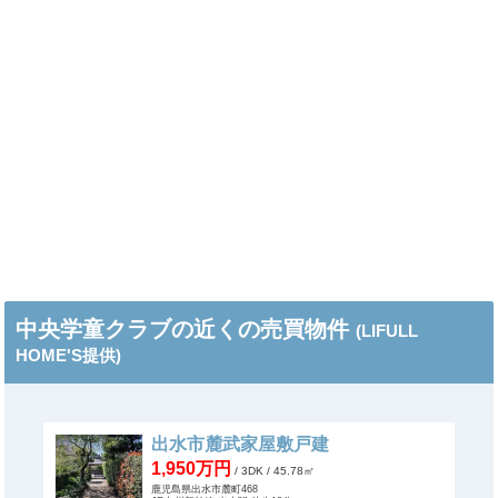
中央学童クラブの近くの売買物件
(LIFULL
HOME'S提供)
出水市麓武家屋敷戸建
1,950万円
/ 3DK
/ 45.78㎡
鹿児島県出水市麓町468