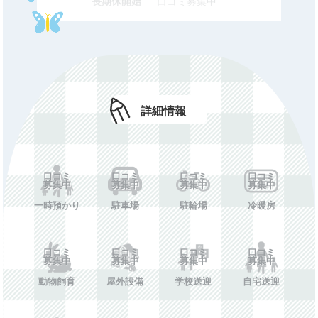
長期休開始
口コミ募集中
時刻
長期休終了
口コミ募集中
時刻
長期休備考
口コミ募集中
休所日
口コミ募集中
詳細情報
初期費用
口コミ募集中
月額費用
口コミ募集中
口コミ
口コミ
口コミ
口コミ
年額費用
口コミ募集中
募集中
募集中
募集中
募集中
費用備考
口コミ募集中
一時預かり
駐車場
駐輪場
冷暖房
ホームペー
口コミ募集中
ジ
口コミ
口コミ
口コミ
口コミ
募集中
募集中
募集中
募集中
動物飼育
屋外設備
学校送迎
自宅送迎
施設情報を投稿する