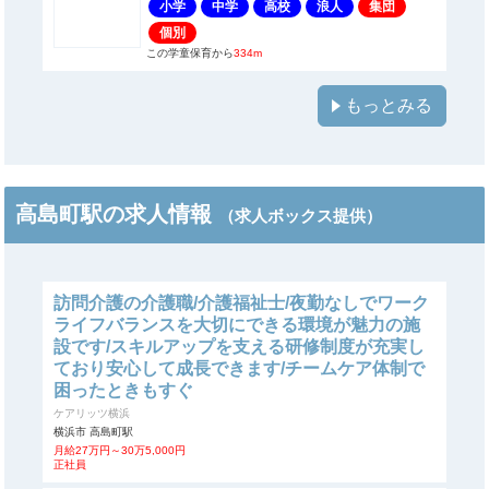
小学
中学
高校
浪人
集団
個別
この学童保育から
334m
もっとみる
高島町駅の求人情報
（求人ボックス提供）
訪問介護の介護職/介護福祉士/夜勤なしでワーク
ライフバランスを大切にできる環境が魅力の施
設です/スキルアップを支える研修制度が充実し
ており安心して成長できます/チームケア体制で
困ったときもすぐ
ケアリッツ横浜
横浜市 高島町駅
月給27万円～30万5,000円
正社員