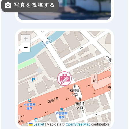
写真を投稿する
+
−
Leaflet
|
Map data ©
OpenStreetMap
contributors