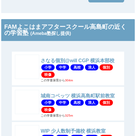
FAMよこはまアフタースクール高島町の近く
の学習塾
(Ameba塾探し提供)
さなる個別@will CGP 横浜本部校
小学
中学
高校
浪人
個別
映像
この学童保育から
304m
城南コベッツ 横浜高島町駅前教室
小学
中学
高校
浪人
個別
映像
この学童保育から
325m
WIP 少人数制予備校 横浜教室