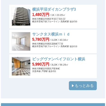
横浜平沼ダイカンプラザ3
1,480万円
/ 1K
/ 23.05㎡
神奈川県横浜市西区平沼1丁目4-22
横浜市営地下鉄ブルーライン 高島町駅 徒歩3分
サンクタス横浜ｍｉｄ
5,780万円
/ 1LDK
/ 43.34㎡
神奈川県横浜市西区花咲町7丁目
横浜市営地下鉄ブルーライン 高島町駅 徒歩1分
ビッグヴァンベイフロント横浜
5,990万円
/ 3LDK
/ 56.29㎡
神奈川県横浜市西区戸部本町
京急本線 戸部駅 徒歩3分
もっとみる