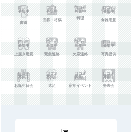
口コミ
口コミ
口コミ
口コミ
募集中
募集中
募集中
募集中
料理
囲碁・将棋
食器用意
書道
口コミ
口コミ
口コミ
口コミ
募集中
募集中
募集中
募集中
上履き用意
緊急連絡
欠席連絡
写真提供
口コミ
口コミ
口コミ
口コミ
募集中
募集中
募集中
募集中
お誕生日会
遠足
宿泊イベント
発表会