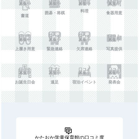
募集中
募集中
募集中
募集中
料理
囲碁・将棋
食器用意
書道
口コミ
口コミ
口コミ
口コミ
募集中
募集中
募集中
募集中
上履き用意
緊急連絡
欠席連絡
写真提供
口コミ
口コミ
口コミ
口コミ
募集中
募集中
募集中
募集中
お誕生日会
遠足
宿泊イベント
発表会
かたおか学童保育館の口コミ度