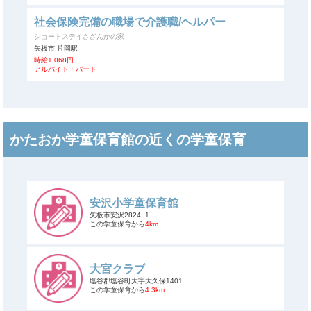
社会保険完備の職場で介護職/ヘルパー
ショートステイさざんかの家
矢板市 片岡駅
時給1,068円
アルバイト・パート
かたおか学童保育館の近くの学童保育
安沢小学童保育館
矢板市安沢2824−1
この学童保育から
4km
大宮クラブ
塩谷郡塩谷町大字大久保1401
この学童保育から
4.3km