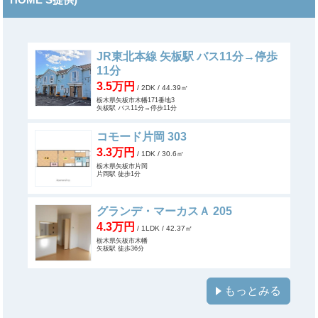
JR東北本線 矢板駅 バス11分→停歩
11分
3.5万円
/ 2DK
/ 44.39㎡
栃木県矢板市木幡171番地3
矢板駅 バス11分→停歩11分
コモード片岡 303
3.3万円
/ 1DK
/ 30.6㎡
栃木県矢板市片岡
片岡駅 徒歩1分
グランデ・マーカスＡ 205
4.3万円
/ 1LDK
/ 42.37㎡
栃木県矢板市木幡
矢板駅 徒歩36分
もっとみる