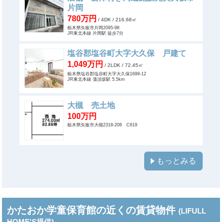
片岡
780万円
/ 4DK
/ 216.68㎡
栃木県矢板市片岡2095-98
JR東北本線 片岡駅 徒歩7分
塩谷郡塩谷町大字大久保 戸建て
1,049万円
/ 2LDK
/ 72.45㎡
栃木県塩谷郡塩谷町大字大久保1699-12
JR東北本線 蒲須坂駅 5.5km
大槻 売土地
100万円
栃木県矢板市大槻2318-208 C619
もっとみる
かたおか学童保育館の近くの賃貸物件
(LIFULL
HOME'S提供)