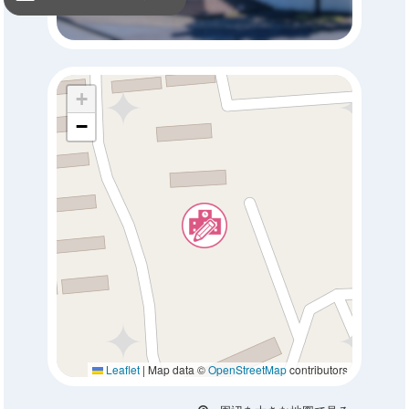
+
−
Leaflet
|
Map data ©
OpenStreetMap
contributors