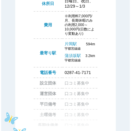
日曜日、祝日、
休所日
12/29～1/3
※利用料7,000円/
月、長期休暇のみ
費用
の利用2,000～
10,000円(日数によ
り変動あり)
片岡駅
594m
宇都宮線線
最寄り駅
蒲須坂駅
3.2km
宇都宮線線
電話番号
0287-41-7171
設立団体
口コミ募集中
運営団体
口コミ募集中
平日備考
口コミ募集中
土曜備考
口コミ募集中
長期休備考
口コミ募集中