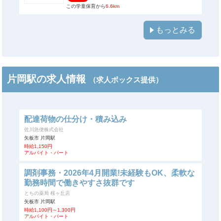
この学童保育から
6.6km
もっとみる
片岡駅の求人情報
（求人ボックス提供）
配達荷物の仕分け・積み込み
佐川急便株式会社
矢板市 片岡駅
時給1,150円
アルバイト・パート
調剤事務・2026年4月開業!未経験もOK、柔軟な
勤務時間で働きやすさ抜群です
とちの薬局 桜ヶ丘店
矢板市 片岡駅
時給1,100円～1,300円
アルバイト・パート