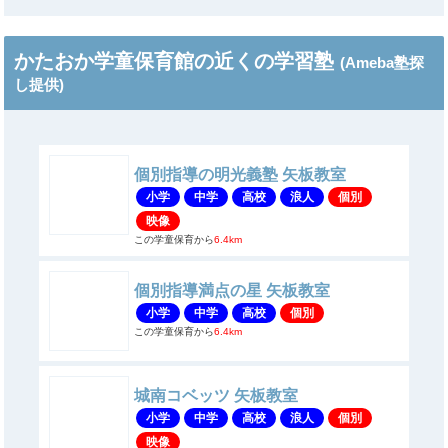
かたおか学童保育館の近くの学習塾
(Ameba塾探
し提供)
個別指導の明光義塾 矢板教室
小学
中学
高校
浪人
個別
映像
この学童保育から
6.4km
個別指導満点の星 矢板教室
小学
中学
高校
個別
この学童保育から
6.4km
城南コベッツ 矢板教室
小学
中学
高校
浪人
個別
映像