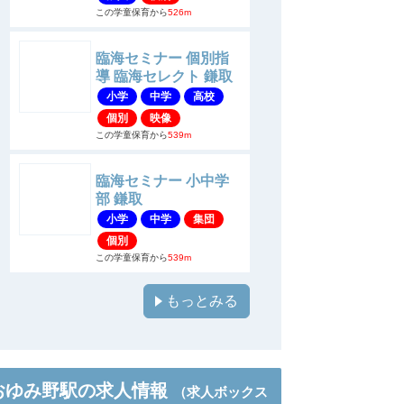
この学童保育から
526m
臨海セミナー 個別指
導 臨海セレクト 鎌取
小学
中学
高校
個別
映像
この学童保育から
539m
臨海セミナー 小中学
部 鎌取
小学
中学
集団
個別
この学童保育から
539m
もっとみる
おゆみ野駅の求人情報
（求人ボックス