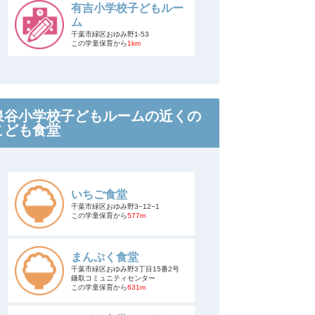
有吉小学校子どもルー
ム
千葉市緑区おゆみ野1-53
この学童保育から
1km
泉谷小学校子どもルームの近くの
こども食堂
いちご食堂
千葉市緑区おゆみ野3−12−1
この学童保育から
577m
まんぷく食堂
千葉市緑区おゆみ野3丁目15番2号
鎌取コミュニティセンター
この学童保育から
631m