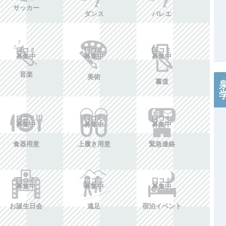
サッカー
ダンス
バレエ
口コミ
口コミ
口コミ
募集中
募集中
募集中
音楽
美術
書道
口コミ
口コミ
口コミ
募集中
募集中
募集中
食器用意
上履き用意
緊急連絡
口コミ
口コミ
口コミ
募集中
募集中
募集中
お誕生日会
遠足
宿泊イベント