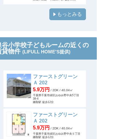
もっとみる
泉谷小学校子どもルームの近くの
賃貸物件
(LIFULL HOME'S提供)
ファーストグリーン
Ａ 202
5.9万円
/ 2DK
/ 40.04㎡
千葉県千葉市緑区おゆみ野中央5丁目
38-4
鎌取駅 徒歩12分
ファーストグリーン
Ａ 202
5.9万円
/ 2DK
/ 40.04㎡
千葉県千葉市緑区おゆみ野中央５丁目
鎌取駅 徒歩12分