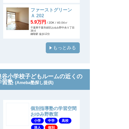
ファーストグリーン
Ａ 202
5.9万円
/ 2DK
/ 40.04㎡
千葉県千葉市緑区おゆみ野中央５丁目
38-4
鎌取駅 徒歩12分
もっとみる
泉谷小学校子どもルームの近くの
学習塾
(Ameba塾探し提供)
個別指導塾の学習空間
おゆみ野教室
小学
中学
高校
浪人
個別