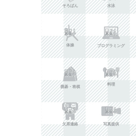
そろばん
水泳
口コミ
口コミ
募集中
募集中
体操
プログラミング
口コミ
口コミ
募集中
募集中
料理
囲碁・将棋
口コミ
口コミ
募集中
募集中
欠席連絡
写真提供