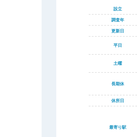
設立
調査年
更新日
平日
土曜
長期休
休所日
最寄り駅