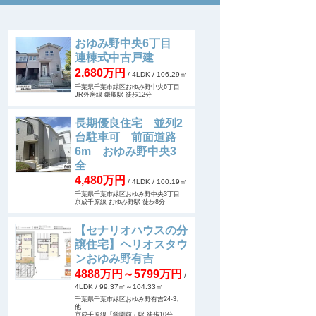
おゆみ野中央6丁目
連棟式中古戸建
2,680万円
/ 4LDK
/ 106.29㎡
千葉県千葉市緑区おゆみ野中央6丁目
JR外房線 鎌取駅 徒歩12分
長期優良住宅 並列2
台駐車可 前面道路
6m おゆみ野中央3
全
4,480万円
/ 4LDK
/ 100.19㎡
千葉県千葉市緑区おゆみ野中央3丁目
京成千原線 おゆみ野駅 徒歩8分
【セナリオハウスの分
譲住宅】ヘリオスタウ
ンおゆみ野有吉
4888万円～5799万円
/
4LDK
/ 99.37㎡～104.33㎡
千葉県千葉市緑区おゆみ野有吉24-3、
他
京成千原線「学園前」駅 徒歩10分