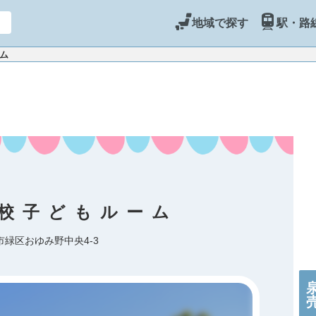
地域で探す
駅・路
ーム
校子どもルーム
市緑区おゆみ野中央4-3