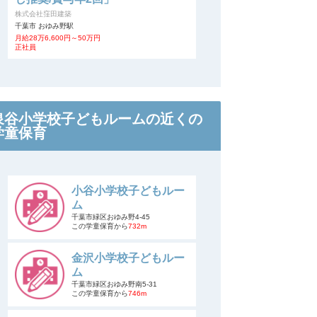
株式会社窪田建築
千葉市 おゆみ野駅
月給28万6,600円～50万円
正社員
泉谷小学校子どもルームの近くの
学童保育
小谷小学校子どもルー
ム
千葉市緑区おゆみ野4-45
この学童保育から
732m
金沢小学校子どもルー
ム
千葉市緑区おゆみ野南5-31
この学童保育から
746m