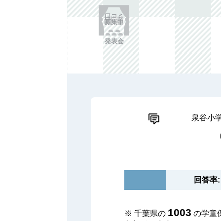
口コミ
募集中
発表会
泉谷小
回答率: 
1003
※ 千葉県の
の学童