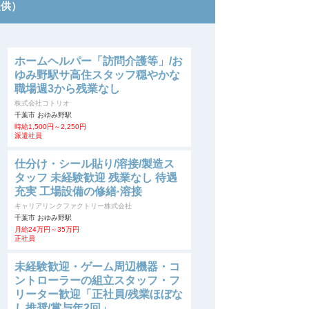
提供）
ホームヘルパー「訪問介護等」/お
ゆみ野駅サ高住スタッフ穏やかな
職場週3から残業なし
株式会社コトリオ
千葉市 おゆみ野駅
時給1,500円～2,250円
派遣社員
仕分け・シール貼り/溶接/製造ス
タッフ 未経験歓迎 残業なし 待遇
充実 工場設備の修繕·溶接
キャリアリンクファクトリー株式会社
千葉市 おゆみ野駅
月給24万円～35万円
正社員
未経験歓迎・ゲーム周辺機器・コ
ントローラーの組立スタッフ・フ
リーター歓迎「正社員/残業ほぼな
し推奨/賞与年2回」