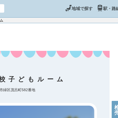
地域で探す
駅・路
ーム
校子どもルーム
市緑区茂呂町582番地