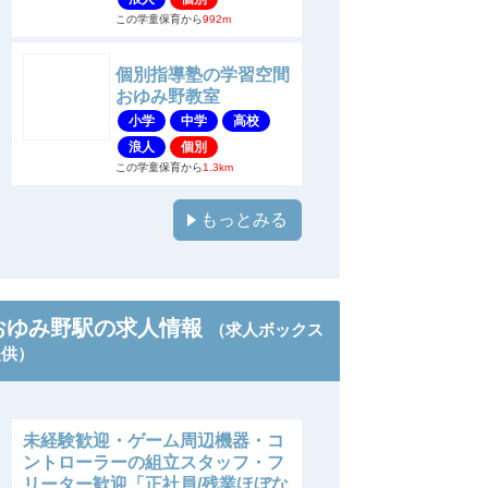
この学童保育から
992m
個別指導塾の学習空間
おゆみ野教室
小学
中学
高校
浪人
個別
この学童保育から
1.3km
もっとみる
おゆみ野駅の求人情報
（求人ボックス
提供）
未経験歓迎・ゲーム周辺機器・コ
ントローラーの組立スタッフ・フ
リーター歓迎「正社員/残業ほぼな