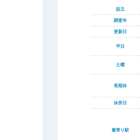
設立
調査年
更新日
平日
土曜
長期休
休所日
最寄り駅