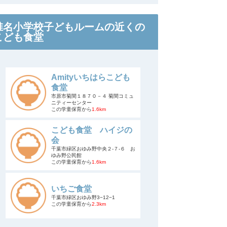
椎名小学校子どもルームの近くの
こども食堂
Amityいちはらこども
食堂
市原市菊間１８７０－４ 菊間コミュ
ニティーセンター
この学童保育から
1.6km
こども食堂 ハイジの
会
千葉市緑区おゆみ野中央２‐７‐６ お
ゆみ野公民館
この学童保育から
1.6km
いちご食堂
千葉市緑区おゆみ野3−12−1
この学童保育から
2.3km