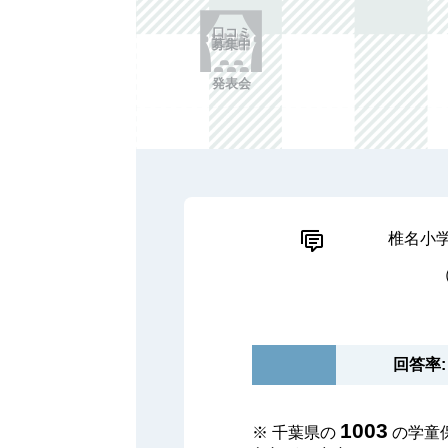
口コミ
募集中
発表会
椎名小
回答率: 
1003
※ 千葉県の
の学童