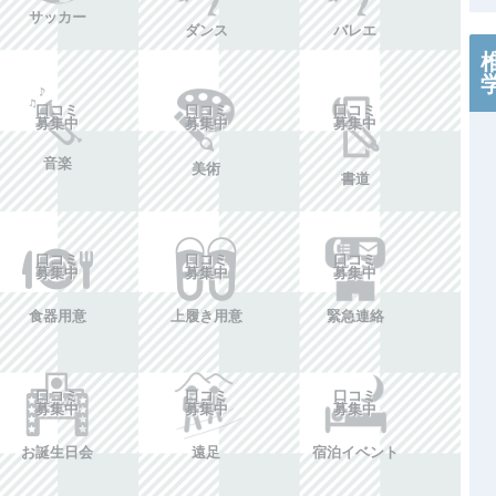
サッカー
ダンス
バレエ
口コミ
口コミ
口コミ
募集中
募集中
募集中
音楽
美術
書道
口コミ
口コミ
口コミ
募集中
募集中
募集中
食器用意
上履き用意
緊急連絡
口コミ
口コミ
口コミ
募集中
募集中
募集中
お誕生日会
遠足
宿泊イベント