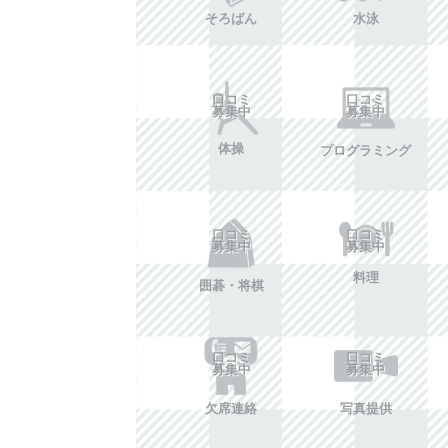
そろばん
水泳
口コミ
口コミ
募集中
募集中
体操
プログラミング
口コミ
口コミ
募集中
募集中
料理
囲碁・将棋
口コミ
口コミ
募集中
募集中
欠席連絡
写真提供