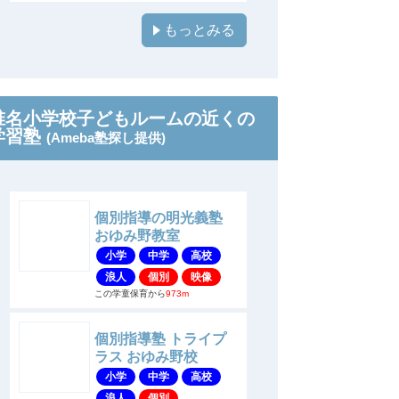
もっとみる
椎名小学校子どもルームの近くの
学習塾
(Ameba塾探し提供)
個別指導の明光義塾
おゆみ野教室
小学
中学
高校
浪人
個別
映像
この学童保育から
973m
個別指導塾 トライプ
ラス おゆみ野校
小学
中学
高校
浪人
個別