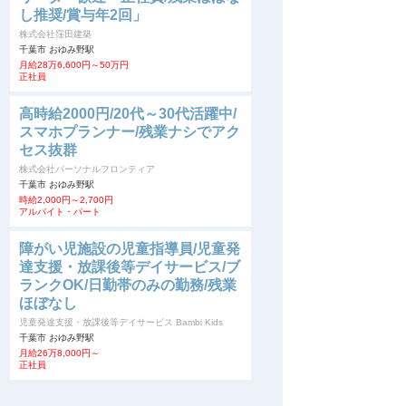
し推奨/賞与年2回」
株式会社窪田建築
千葉市 おゆみ野駅
月給28万6,600円～50万円
正社員
高時給2000円/20代～30代活躍中/
スマホプランナー/残業ナシでアク
セス抜群
株式会社パーソナルフロンティア
千葉市 おゆみ野駅
時給2,000円～2,700円
アルバイト・パート
障がい児施設の児童指導員/児童発
達支援・放課後等デイサービス/ブ
ランクOK/日勤帯のみの勤務/残業
ほぼなし
児童発達支援・放課後等デイサービス Bambi Kids
千葉市 おゆみ野駅
月給26万8,000円～
正社員