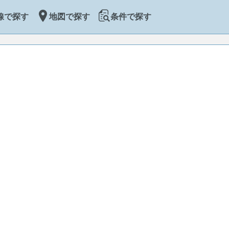
線で探す
地図で探す
条件で探す
Leaflet
|
Map data ©
OpenStreetMap
contributors