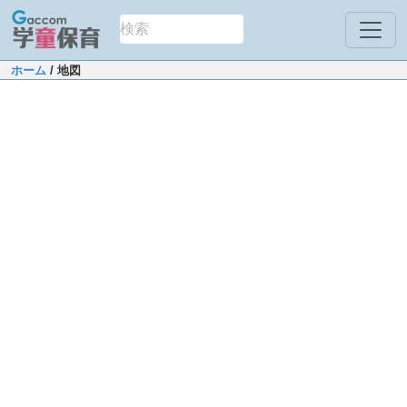
ホーム
/ 地図
Leaflet
|
Map data ©
OpenStreetMap
contributors
40
+
−
沼津市