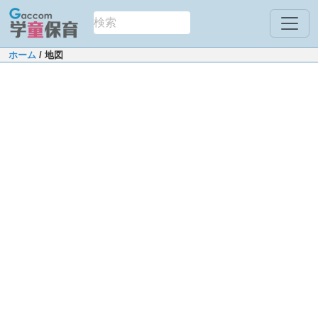
ホーム
/ 地図
Leaflet
|
Map data ©
OpenStreetMap
contributors
+
−