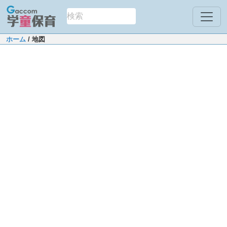
ホーム
/ 地図
Leaflet
|
Map data ©
OpenStreetMap
contributors
+
−