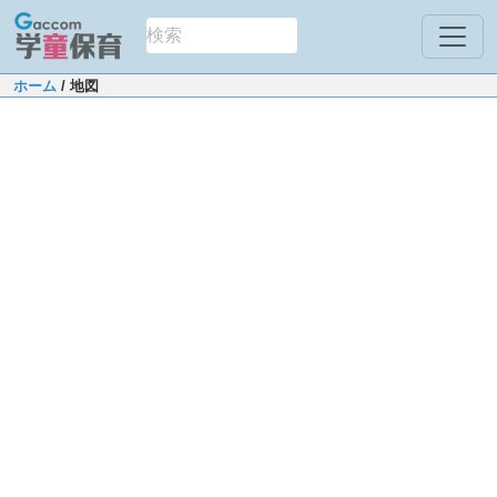
ホーム
/ 地図
Leaflet
|
Map data ©
OpenStreetMap
contributors
1
+
古平郡古平町
−