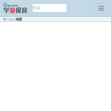
ホーム
/ 地図
Leaflet
|
Map data ©
OpenStreetMap
contributors
+
−